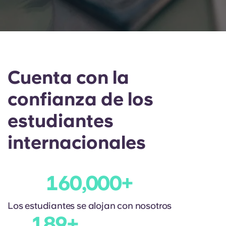
English (GB)
Elige un país
Reserva ahora
Elige una ciudad
English (US)
Elige una residencia
Chinese
Cuenta con la
Iniciar sesión
Español
confianza de los
estudiantes
Català
internacionales
Deutsch
Italian
160,000
+
French
Los estudiantes se alojan con nosotros
189
+