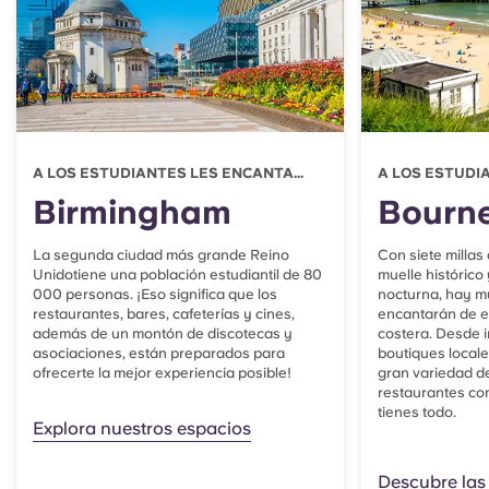
Instalación:
Ahora que ya tienes el alojamiento
reservado y has aceptado la plaza en la
universidad, ¡es hora de instalarte! Nuestros
equipos, siempre tan amables, se encargarán de
coordinar la fecha, la hora y parking para tu
llegada. Si vas a llegar fuera del horario de
A LOS ESTUDIANTES LES ENCANTA...
A LOS ESTUDIA
oficina, avisa al equipo con antelación.
Birmingham
Bourn
La segunda ciudad más grande Reino
Con siete millas
Unidotiene una población estudiantil de 80
muelle histórico
000 personas. ¡Eso significa que los
nocturna, hay m
restaurantes, bares, cafeterías y cines,
encantarán de es
además de un montón de discotecas y
costera. Desde i
asociaciones, están preparados para
boutiques locale
ofrecerte la mejor experiencia posible!
gran variedad de
restaurantes con 
tienes todo.
Explora nuestros espacios
Descubre las