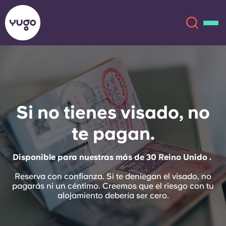
Acerca de
English (GB)
Si no tienes visado, no
English (US)
Ubicaciones
te pagan.
Chinese
Español
Más
Disponible para nuestras más de 30 Reino Unido .
Català
Deutsch
Reserva con confianza. Si te deniegan el visado, no
pagarás ni un céntimo. Creemos que el riesgo con tu
Italian
French
alojamiento debería ser cero.
Cuenta
Idioma
Portuguese