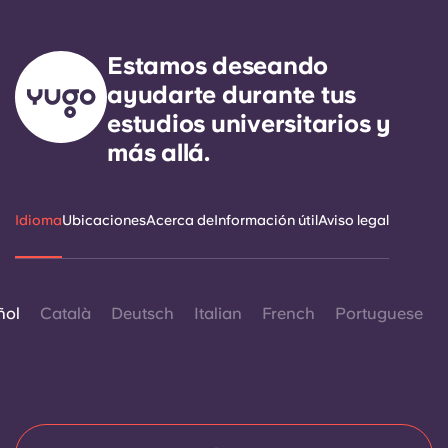
Estamos deseando
ayudarte durante tus
estudios universitarios y
más allá.
Idioma
Ubicaciones
Acerca de
Información útil
Aviso legal
ñol
Català
Deutsch
Italian
French
Portuguese