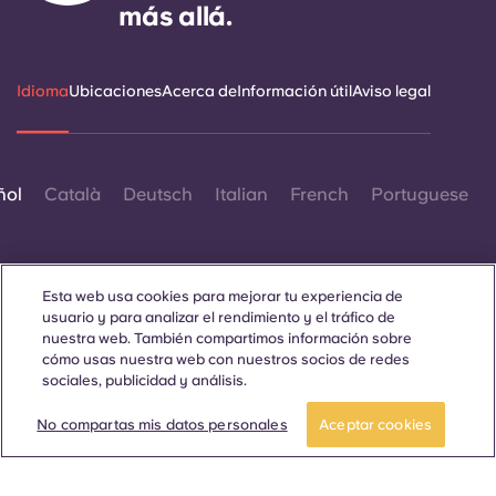
más allá.
Idioma
Ubicaciones
Acerca de
Información útil
Aviso legal
ñol
Català
Deutsch
Italian
French
Portuguese
Esta web usa cookies para mejorar tu experiencia de
usuario y para analizar el rendimiento y el tráfico de
nuestra web. También compartimos información sobre
Contáctanos
cómo usas nuestra web con nuestros socios de redes
sociales, publicidad y análisis.
No compartas mis datos personales
Aceptar cookies
© 2026. Todos los derechos reservados.
Siempre que en esta página web aparezcan palabras que
denoten un género concreto, se refieren a todo el mundo, sin
distinción de género.