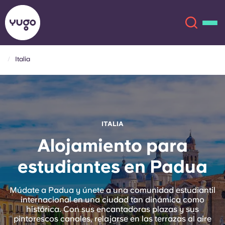
Italia
Acerca de
English (GB)
English (US)
Ubicaciones
ITALIA
Chinese
Español
Más
Alojamiento para
estudiantes en Padua
Català
Deutsch
Italian
French
Múdate a Padua y únete a una comunidad estudiantil
internacional en una ciudad tan dinámica como
Cuenta
Idioma
histórica. Con sus encantadoras plazas y sus
Portuguese
pintorescos canales, relajarse en las terrazas al aire