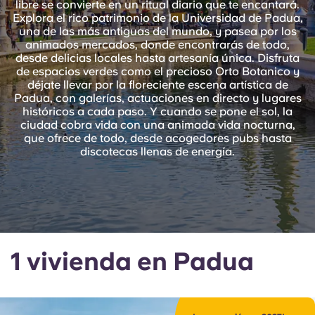
libre se convierte en un ritual diario que te encantará.
English (GB)
Elige un país
Explora el rico patrimonio de la Universidad de Padua,
Reserva ahora
una de las más antiguas del mundo, y pasea por los
Elige una ciudad
animados mercados, donde encontrarás de todo,
English (US)
desde delicias locales hasta artesanía única. Disfruta
Elige una residencia
de espacios verdes como el precioso Orto Botanico y
déjate llevar por la floreciente escena artística de
Chinese
Padua, con galerías, actuaciones en directo y lugares
Iniciar sesión
históricos a cada paso. Y cuando se pone el sol, la
ciudad cobra vida con una animada vida nocturna,
Español
que ofrece de todo, desde acogedores pubs hasta
discotecas llenas de energía.
Català
Deutsch
Italian
1 vivienda en Padua
French