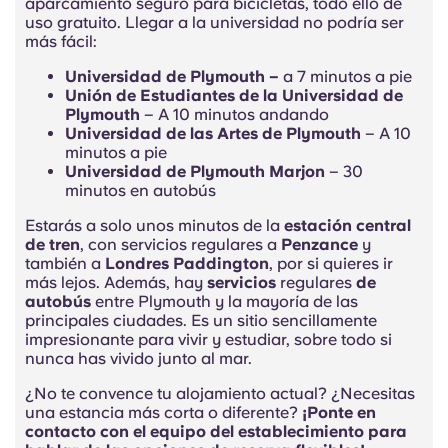
aparcamiento seguro para bicicletas, todo ello de
uso gratuito. Llegar a la universidad no podría ser
más fácil:
Universidad de Plymouth –
a 7 minutos a pie
Unión de Estudiantes de la Universidad de
Plymouth
– A 10 minutos andando
Universidad de las Artes de Plymouth
– A 10
minutos a pie
Universidad de Plymouth Marjon
– 30
minutos en autobús
Estarás a solo unos minutos de la
estación central
de tren
, con servicios regulares a
Penzance
y
también a
Londres Paddington
, por si quieres ir
más lejos. Además, hay
servicios
regulares
de
autobús
entre Plymouth y la mayoría de las
principales ciudades. Es un sitio sencillamente
impresionante para vivir y estudiar, sobre todo si
nunca has vivido junto al mar.
¿No te convence tu alojamiento actual? ¿Necesitas
una estancia más corta o diferente?
¡Ponte en
contacto con el equipo del establecimiento para