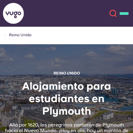
Reino Unido
Acerca de
English (GB)
English (US)
Ubicaciones
REINO UNIDO
Chinese
Español
Más
Alojamiento para
estudiantes en
Català
Deutsch
Plymouth
Italian
French
Cuenta
Idioma
Allá por 1620, los peregrinos partieron de Plymouth
Portuguese
hacia el Nuevo Mundo. ¡Hoy en día, hay un montón de