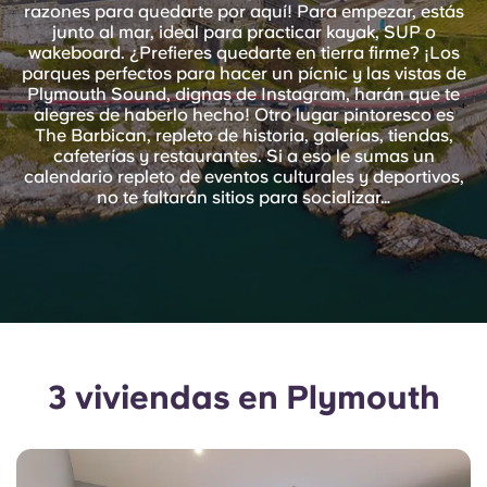
English (GB)
razones para quedarte por aquí! Para empezar, estás
Elige un país
Reserva ahora
junto al mar, ideal para practicar kayak, SUP o
wakeboard. ¿Prefieres quedarte en tierra firme? ¡Los
Elige una ciudad
English (US)
parques perfectos para hacer un pícnic y las vistas de
Plymouth Sound, dignas de Instagram, harán que te
Elige una residencia
alegres de haberlo hecho! Otro lugar pintoresco es
Chinese
The Barbican, repleto de historia, galerías, tiendas,
cafeterías y restaurantes. Si a eso le sumas un
Iniciar sesión
calendario repleto de eventos culturales y deportivos,
Español
no te faltarán sitios para socializar…
Català
Deutsch
Italian
3 viviendas en Plymouth
French