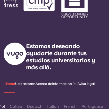
Estamos deseando
ayudarte durante tus
estudios universitarios y
más allá.
Idioma
Ubicaciones
Acerca de
Información útil
Aviso legal
ñol
Català
Deutsch
Italian
French
Portuguese