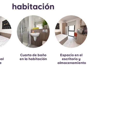
habitación
a
Cuarto de baño
Espacio en el
ual
en la habitación
escritorio y
e
almacenamiento