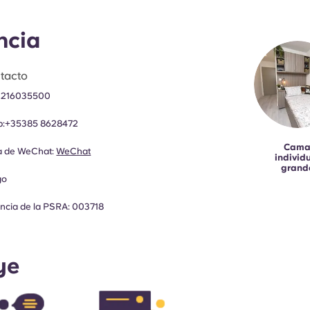
ncia
tacto
 216035500
:
+35385 8628472
Cam
ia de WeChat:
WeChat
individ
grand
go
cencia de la PSRA: 003718
ye