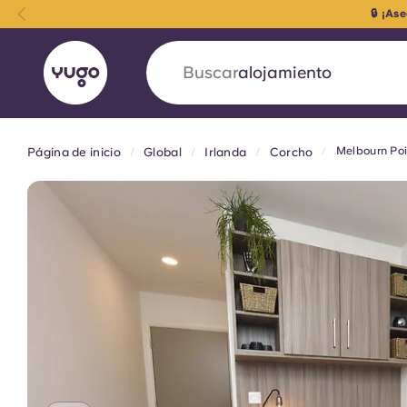
☀️
¿Neces
Buscar
ciudad
Melbourn Poi
Página de inicio
Global
Irlanda
Corcho
English (GB)
English (US)
Acerca de
Ubicaciones
Más
Portuguese
Yugo VCARB: Impulsando un
en el alojamiento para estud
La colaboración pionera Yugocon VCARB impu
la ambición y momentos inolvidables para los