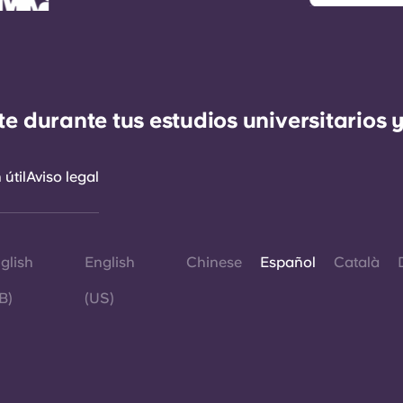
durante tus estudios universitarios y
útil
Aviso legal
glish
English
Chinese
Español
Català
B)
(US)