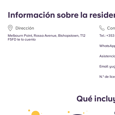
Información sobre la reside
Dirección
Con
Melbourn Point, Rossa Avenue, Bishopstown, T12
Tel.:
+353
F5FD te lo cuento
WhatsApp
Asistenc
Email:
yu
N.º de li
Qué inclu