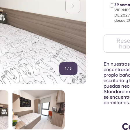
39 sem
VIERNES
DE 2027
desde 29
Rese
hab
En nuestras
1
/
3
encontrarás 
propio baño
escritorio 
puedas nece
Standard » e
se encuentr
dormitorios.
C