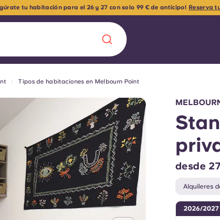
itas un sitio donde alojarte este verano?
Reserva tu habitación en Melbo
nt
Tipos de habitaciones en Melbourn Point
Chinese
Español
Català
MELBOURN
Stan
priv
Quiénes somos
a nueva era
desde 27
iantes
Preguntas frecu
Alquileres d
lsa la innovación,
2026/2027
 estudiantes.
Blog