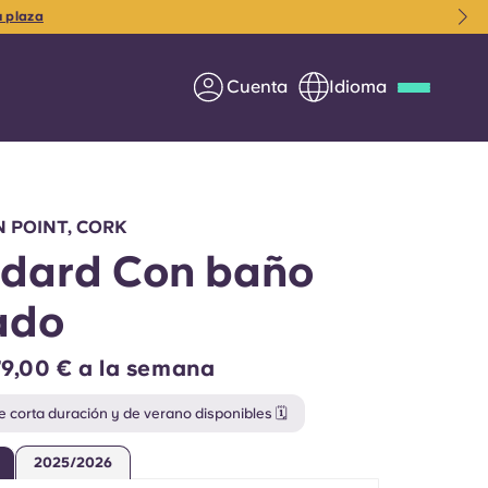
urn Point.
Cuenta
Idioma
Deutsch
Italian
French
Apply Now
 POINT, CORK
dard Con baño
ado
Colabora con Yugo
9,00 € a la semana
entes
Información para los
e corta duración y de verano disponibles 🗓️
padres
2025/2026
Ponte en contacto con