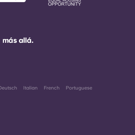
 más allá.
Deutsch
Italian
French
Portuguese