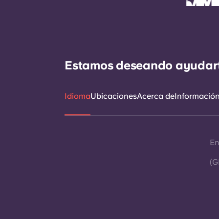
Estamos deseando ayudarte 
Idioma
Ubicaciones
Acerca de
Información 
En
(G