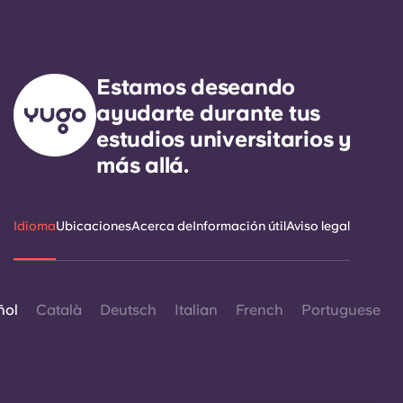
Estamos deseando
ayudarte durante tus
estudios universitarios y
más allá.
Idioma
Ubicaciones
Acerca de
Información útil
Aviso legal
ñol
Català
Deutsch
Italian
French
Portuguese