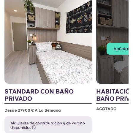
Apúntate a
STANDARD CON BAÑO
HABITACIÓ
PRIVADO
BAÑO PRIV
AGOTADO
Desde 279,00 € A La Semana
Alquileres de corta duración y de verano
disponibles 🗓️