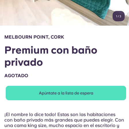
Cuenta
Idioma
Portuguese
1
/
3
English (GB)
Elige un país
Reserva ahora
Elige una ciudad
English (US)
MELBOURN POINT, CORK
Elige una residencia
Premium con baño
Chinese
Iniciar sesión
privado
Español
AGOTADO
Català
Apúntate a la lista de espera
Deutsch
Italian
¡El nombre lo dice todo! Estas son las habitaciones
con baño privado más grandes que puedes elegir. Con
una cama king size, mucho espacio en el escritorio y