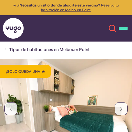
☀️
¿Necesitas un sitio donde alojarte este verano?
Reserva tu
habitación en Melbourn Point.
Tipos de habitaciones en Melbourn Point
Acerca de
English (GB)
¡SOLO QUEDA UNA!🔥
English (US)
Ubicaciones
Chinese
Español
Más
Català
Deutsch
Italian
French