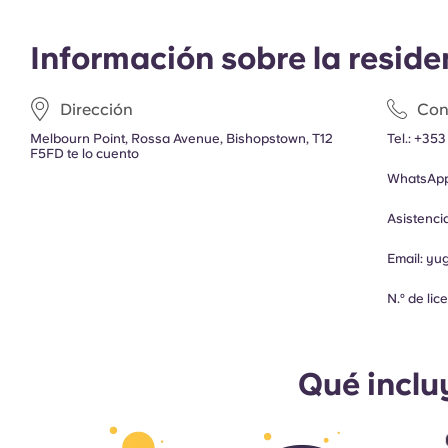
Información sobre la reside
Dirección
Con
Melbourn Point, Rossa Avenue, Bishopstown, T12
Tel.:
+353
F5FD te lo cuento
WhatsApp
Asistenc
Email:
yu
N.º de li
Qué inclu