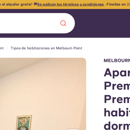
egúrate tu habitación para el 26 y 27 con solo 99 € de anticipo!
Reserva t
nt
Tipos de habitaciones en Melbourn Point
Chinese
Español
Català
MELBOURN
Apa
Pre
Quiénes somos
Pre
a nueva era
iantes
Preguntas frecu
habi
lsa la innovación,
dorm
 estudiantes.
Blog