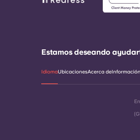
Estamos deseando ayudarte 
Idioma
Ubicaciones
Acerca de
Información 
En
(G