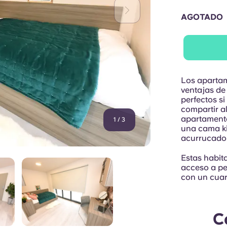
AGOTADO
Los apartam
ventajas de
perfectos s
compartir a
apartament
1
/
3
una cama ki
acurrucado 
Estas habita
acceso a pe
con un cuar
C