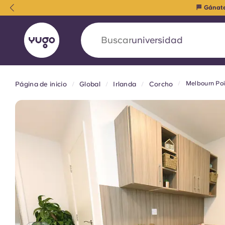
🔒 ¡As
Buscar
alojamiento
Melbourn Poi
Página de inicio
Global
Irlanda
Corcho
English (GB)
English (US)
Acerca de
Ubicaciones
Más
Portuguese
Yugo VCARB: Impulsando un
en el alojamiento para estud
La colaboración pionera Yugocon VCARB impu
la ambición y momentos inolvidables para los