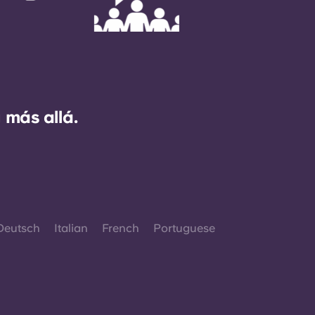
 más allá.
Deutsch
Italian
French
Portuguese