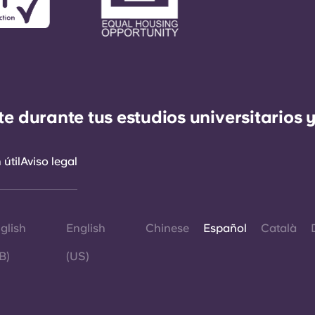
durante tus estudios universitarios y
útil
Aviso legal
glish
English
Chinese
Español
Català
B)
(US)