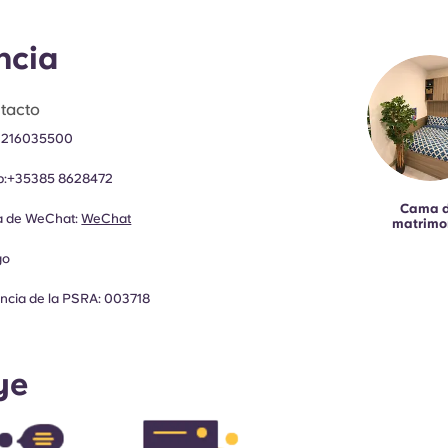
ncia
tacto
 216035500
:
+35385 8628472
Cama 
ia de WeChat:
WeChat
matrimo
go
cencia de la PSRA: 003718
ye