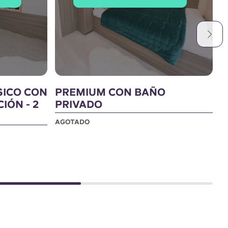
ICO CON
PREMIUM CON BAÑO
P
IÓN - 2
PRIVADO
A
AGOTADO