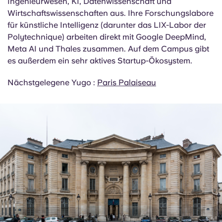
EPFL, ETH Zürich, Universität Tokio, Peking-
Universität
Die IP Paris zeichnet sich in den Bereichen
Ingenieurwesen, KI, Datenwissenschaft und
Wirtschaftswissenschaften aus. Ihre Forschungslabore
für künstliche Intelligenz (darunter das LIX-Labor der
Polytechnique) arbeiten direkt mit Google DeepMind,
Meta AI und Thales zusammen. Auf dem Campus gibt
es außerdem ein sehr aktives Startup-Ökosystem.
Nächstgelegene Yugo :
Paris Palaiseau