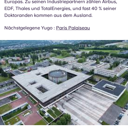
Ingenieurwesen, Pharmazie und Medizin spezialisiert
und liegt im Herzen eines der führenden
wissenschaftlichen und technologischen Cluster
Europas. Zu seinen Industriepartnern zählen Airbus,
EDF, Thales und TotalEnergies, und fast 40 % seiner
Doktoranden kommen aus dem Ausland.
Nächstgelegene Yugo :
Paris Palaiseau