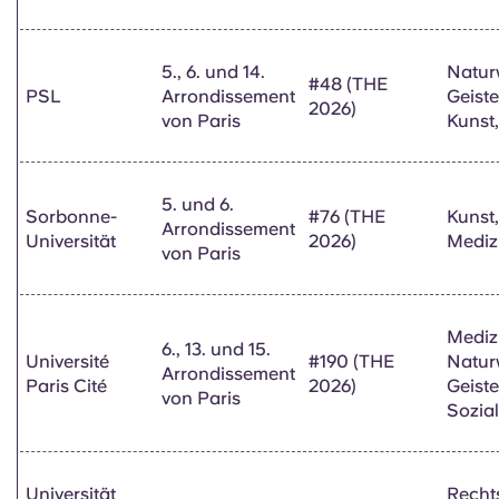
Internationale
Universität
Standort
Rangliste
5., 6. und 14.
Natur
#48 (THE
PSL
Arrondissement
Geist
2026)
von Paris
Kunst,
5. und 6.
Sorbonne-
#76 (THE
Kunst
Arrondissement
Universität
2026)
Mediz
von Paris
Mediz
6., 13. und 15.
Université
#190 (THE
Natur
Arrondissement
Paris Cité
2026)
Geist
von Paris