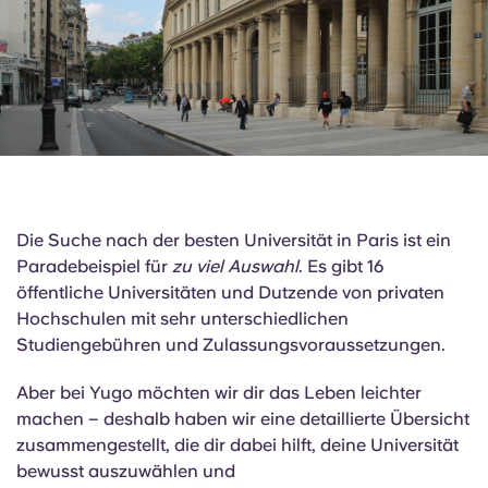
English (GB)
Wähle ein Land aus
Jetzt buchen
Wähle eine Stadt aus
English (US)
Wähle eine Unterkunft aus
Chinese
Anmelden
Español
Català
Deutsch
Die Suche nach der besten Universität in Paris ist ein
Paradebeispiel für
zu viel Auswahl
. Es gibt 16
Italian
öffentliche Universitäten und Dutzende von privaten
Hochschulen mit sehr unterschiedlichen
French
Studiengebühren und Zulassungsvoraussetzungen.