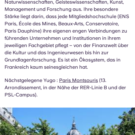
Doppelabschlüsse:
Ja – Partnerschaften mit
Harvard, Oxford und Cambridge
Die PSL zeichnet sich in den Bereichen
Naturwissenschaften, Geisteswissenschaften, Kunst,
Management und Forschung aus. Ihre besondere
Stärke liegt darin, dass jede Mitgliedshochschule (ENS
Paris, École des Mines, Beaux-Arts, Conservatoire,
Paris Dauphine) ihre eigenen engen Verbindungen zu
führenden Unternehmen und Institutionen in ihrem
jeweiligen Fachgebiet pflegt – von der Finanzwelt über
die Kultur und das Ingenieurwesen bis hin zur
Grundlagenforschung. Es ist ein Ökosystem, das in
Frankreich kaum seinesgleichen hat.
Nächstgelegene Yugo :
Paris Montsouris
(13.
Arrondissement, in der Nähe der RER-Linie B und der
PSL-Campus).