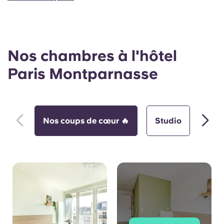
Nos chambres à l'hôtel
Paris Montparnasse
Nos coups de cœur 🔥
Studio
App