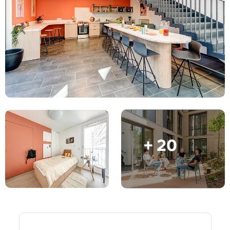
English (GB)
Sélectionnez un pays
Réservez maintenant
Sélectionnez une ville
English (US)
Choisissez une résidence
Chinese
Se connecter
Español
Català
+ 20
Deutsch
Italian
French