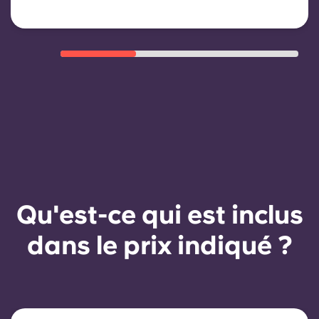
automatique mais peut être proposé
par le biais d'un nouveau contrat,
sous réserve de critères d'éligibilité
tels qu'un historique de paiement
satisfaisant, un comportement
respectueux du règlement et la
disponibilité du logement.
Qu'est-ce qui est inclus
dans le prix indiqué ?