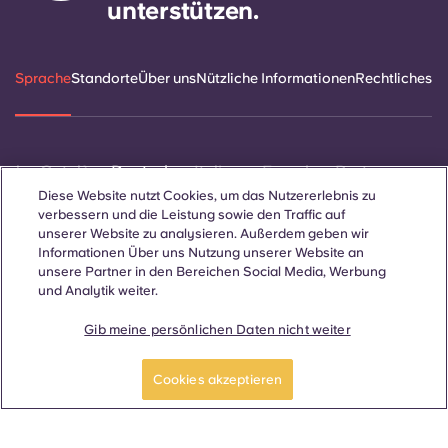
unterstützen.
Sprache
Standorte
Über uns
Nützliche Informationen
Rechtliches
ñol
Català
Deutsch
Italian
French
Portuguese
Diese Website nutzt Cookies, um das Nutzererlebnis zu
verbessern und die Leistung sowie den Traffic auf
unserer Website zu analysieren. Außerdem geben wir
Informationen Über uns Nutzung unserer Website an
unsere Partner in den Bereichen Social Media, Werbung
und Analytik weiter.
Kontakt
Gib meine persönlichen Daten nicht weiter
Cookies akzeptieren
© 2026. Alle Rechte vorbehalten.
Wo auf dieser Website Begriffe verwendet werden, die sich auf
ein bestimmtes Geschlecht beziehen, gelten diese für alle,
unabhängig vom Geschlecht.