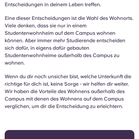
English (GB)
Wähle ein Land aus
Entscheidungen in deinem Leben treffen.
Jetzt buchen
Wähle eine Stadt aus
Eine dieser Entscheidungen ist die Wahl des Wohnorts.
English (US)
Viele denken, dass sie nur in einem
Wähle eine Unterkunft aus
Studentenwohnheim auf dem Campus wohnen
Chinese
können. Aber immer mehr Studierende entscheiden
Anmelden
sich dafür, in eigens dafür gebauten
Español
Studentenwohnheime außerhalb des Campus zu
wohnen.
Català
Wenn du dir noch unsicher bist, welche Unterkunft die
richtige für dich ist, keine Sorge - wir helfen dir weiter.
Deutsch
Wir haben die Vorteile des Wohnens außerhalb des
Campus mit denen des Wohnens auf dem Campus
verglichen, um dir die Entscheidung zu erleichtern.
Italian
French