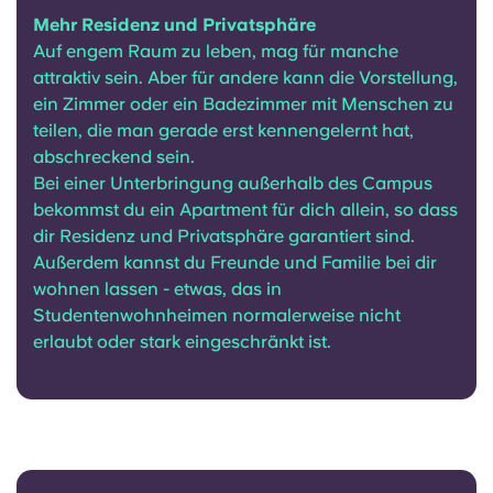
Portuguese
Mehr Residenz und Privatsphäre
Auf engem Raum zu leben, mag für manche
attraktiv sein. Aber für andere kann die Vorstellung,
ein Zimmer oder ein Badezimmer mit Menschen zu
teilen, die man gerade erst kennengelernt hat,
abschreckend sein.
Bei einer Unterbringung außerhalb des Campus
bekommst du ein Apartment für dich allein, so dass
dir Residenz und Privatsphäre garantiert sind.
Außerdem kannst du Freunde und Familie bei dir
wohnen lassen - etwas, das in
Studentenwohnheimen normalerweise nicht
erlaubt oder stark eingeschränkt ist.