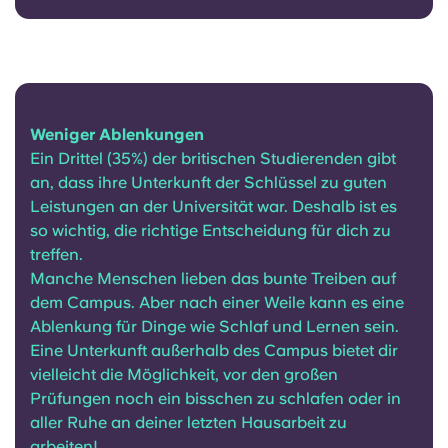
Weniger Ablenkungen
Ein Drittel (35%) der britischen Studierenden gibt
an, dass ihre Unterkunft der Schlüssel zu guten
Leistungen an der Universität war. Deshalb ist es
so wichtig, die richtige Entscheidung für dich zu
treffen.
Manche Menschen lieben das bunte Treiben auf
dem Campus. Aber nach einer Weile kann es eine
Ablenkung für Dinge wie Schlaf und Lernen sein.
Eine Unterkunft außerhalb des Campus bietet dir
vielleicht die Möglichkeit, vor den großen
Prüfungen noch ein bisschen zu schlafen oder in
aller Ruhe an deiner letzten Hausarbeit zu
arbeiten!