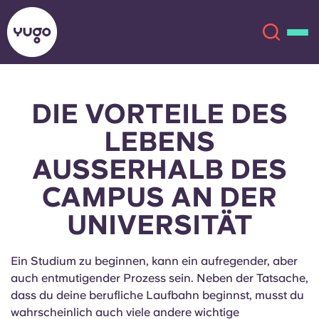
DIE VORTEILE DES
Über uns
English (GB)
LEBENS
English (US)
Standorte
AUSSERHALB DES
CAMPUS AN DER
Chinese
Español
Mehr
UNIVERSITÄT
Català
Deutsch
Ein Studium zu beginnen, kann ein aufregender, aber
Italian
French
auch entmutigender Prozess sein. Neben der Tatsache,
Konto
Sprache
dass du deine berufliche Laufbahn beginnst, musst du
Portuguese
wahrscheinlich auch viele andere wichtige