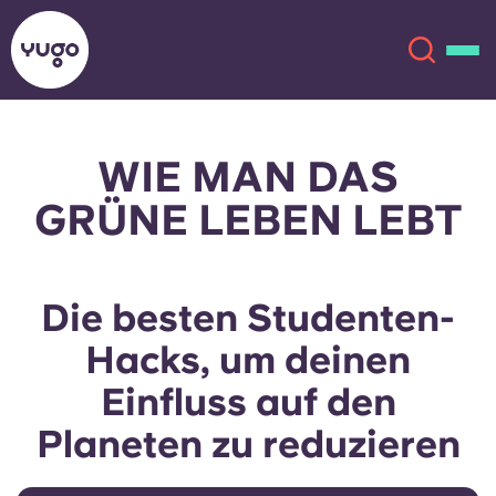
WIE MAN DAS
Über uns
English (GB)
GRÜNE LEBEN LEBT
English (US)
Standorte
Chinese
Español
Mehr
Die besten Studenten-
Hacks, um deinen
Català
Deutsch
Einfluss auf den
Italian
French
Planeten zu reduzieren
Konto
Sprache
Portuguese