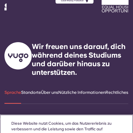
Wir freuen uns darauf, dich
während deines Studiums
und darüber hinaus zu
unterstützen.
Sprache
Standorte
Über uns
Nützliche Informationen
Rechtliches
ñol
Català
Deutsch
Italian
French
Portuguese
Diese Website nutzt Cookies, um das Nutzererlebnis zu
verbessern und die Leistung sowie den Traffic auf