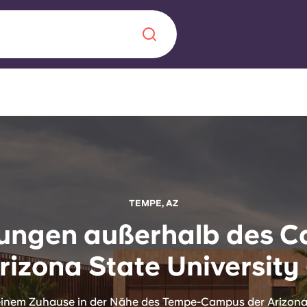
Chinese
Español
Català
Über uns
TEMPE, AZ
in Sachen
ngen außerhalb des 
Häufig gestellt
rizona State University
B sorgt für
Blog
te für die
inem Zuhause in der Nähe des Tempe-Campus der Arizona 