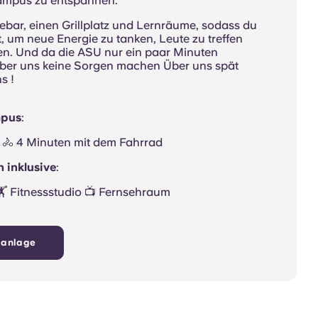
ampus zu entspannen.
eebar, einen Grillplatz und Lernräume, sodass du
t, um neue Energie zu tanken, Leute zu treffen
en. Und da die ASU nur ein paar Minuten
 Über uns keine Sorgen machen Über uns spät
s !
mpus
:
ß 🚴 4 Minuten mit dem Fahrrad
 inklusive
:
️ Fitnessstudio 📺 Fernsehraum
nanlage