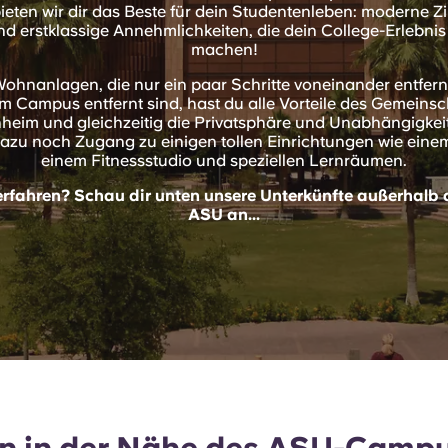
ieten wir dir das Beste für dein Studentenleben: moderne Z
d erstklassige Annehmlichkeiten, die dein College-Erlebnis
machen!
Wohnanlagen, die nur ein paar Schritte voneinander entfer
m Campus entfernt sind, hast du alle Vorteile des Gemeinsc
eim und gleichzeitig die Privatsphäre und Unabhängigkeit
azu noch Zugang zu einigen tollen Einrichtungen wie ei
einem Fitnessstudio und speziellen Lernräumen.
 erfahren? Schau dir unten unsere Unterkünfte außerhalb
ASU an...