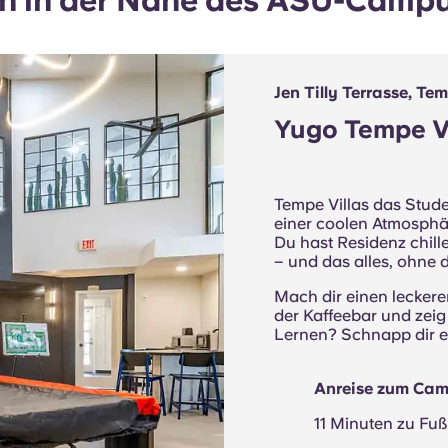
 in der Nähe des ASU-Campu
Jen Tilly Terrasse, Te
Yugo Tempe Vi
Tempe Villas das Stud
einer coolen Atmosph
Du hast Residenz chil
– und das alles, ohne 
Mach dir einen leckere
der Kaffeebar und zeig
Lernen? Schnapp dir e
Anreise zum Ca
11 Minuten zu Fu