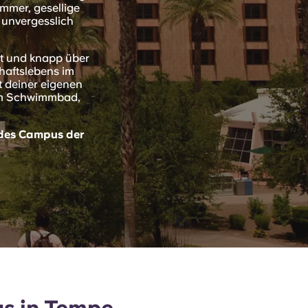
immer, gesellige
 unvergesslich
nt und knapp über
haftslebens im
 deiner eigenen
nem Schwimmbad,
 des Campus der