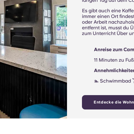
langen Tag auf dem C
Es gibt auch eine Kaff
immer einen Ort findes
oder Arbeit nachzuhol
entfernt ist, musst du
zum Unterricht Über un
Anreise zum Ca
11 Minuten zu Fu
Annehmlichkeiten
🏊 Schwimmbad 🏋
Entdecke die Woh