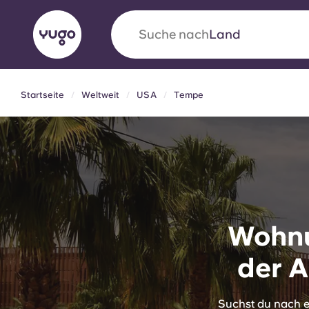
Suche nach
Universität
Startseite
Weltweit
USA
Tempe
English (GB)
English (US)
Über uns
Standorte
Mehr
Portuguese
Yugo VCARB: Eine neue Ära 
Wohnu
Studentenwohnheime
der A
Die wegweisende Partnerschaft Yugomit VCAR
Innovation, Ehrgeiz und unvergessliche Momen
Studenten.
Suchst du nach e