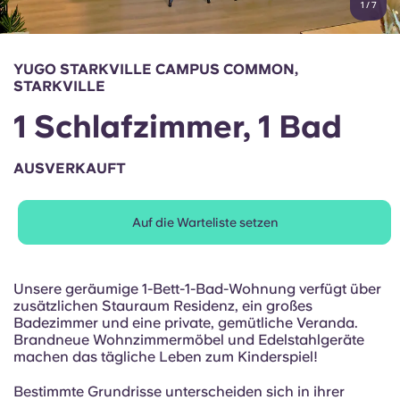
1
/
7
English (GB)
Wähle ein Land aus
Jetzt buchen
Wähle eine Stadt aus
English (US)
YUGO STARKVILLE CAMPUS COMMON,
Wähle eine Unterkunft aus
STARKVILLE
Chinese
1 Schlafzimmer, 1 Bad
Anmelden
Español
AUSVERKAUFT
Català
Auf die Warteliste setzen
Deutsch
Unsere geräumige 1-Bett-1-Bad-Wohnung verfügt über
zusätzlichen Stauraum Residenz, ein großes
Italian
Badezimmer und eine private, gemütliche Veranda.
Brandneue Wohnzimmermöbel und Edelstahlgeräte
machen das tägliche Leben zum Kinderspiel!
French
Bestimmte Grundrisse unterscheiden sich in ihrer