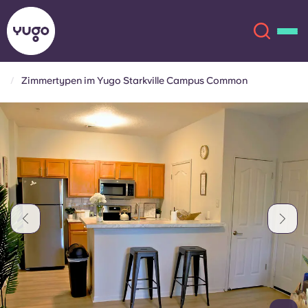
Zimmertypen im Yugo Starkville Campus Common
Über uns
English (GB)
English (US)
Standorte
Chinese
Español
Mehr
Català
Deutsch
Italian
French
Konto
Sprache
Portuguese