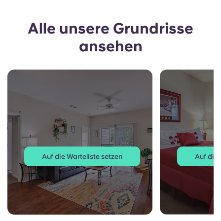
Alle unsere Grundrisse
ansehen
Auf die Warteliste setzen
Auf die 