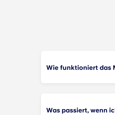
Wie funktioniert da
Wir werden unser Bestes tun, um di
Formular zur Mitbewohnervermittlun
Vermietungsspezialist deine Angab
zuweisen. Auch unsere Social-Media
Was passiert, wenn i