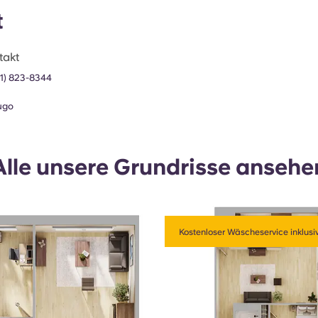
t
takt
1) 823-8344
ugo
Alle unsere Grundrisse ansehe
Kostenloser Wäscheservice inklusi