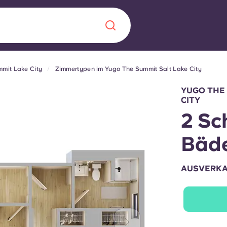
mit Lake City
Zimmertypen im Yugo The Summit Salt Lake City
Chinese
Español
Català
YUGO THE 
CITY
2 Sc
Bäde
Über uns
in Sachen
AUSVERK
Häufig gestellt
B sorgt für
Blog
te für die