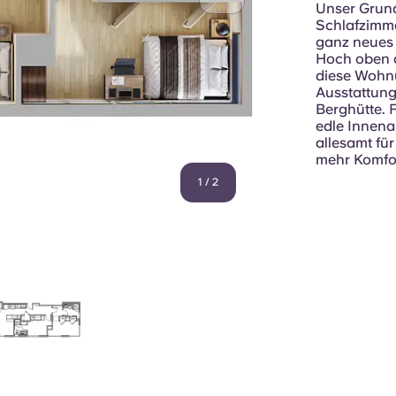
Unser Grund
Schlafzimm
ganz neues 
Hoch oben a
diese Wohn
Ausstattung
Berghütte. F
edle Innena
allesamt für
mehr Komfo
1
/
2