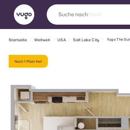
Suche nach
Stadt
Yugo The Sum
Startseite
Weltweit
USA
Salt Lake City
English (GB)
English (US)
Über uns
Standorte
Mehr
Portuguese
Noch 1 Platz frei!
Yugo VCARB: Eine neue Ära 
Studentenwohnheime
Die wegweisende Partnerschaft Yugomit VCAR
Innovation, Ehrgeiz und unvergessliche Momen
Studenten.