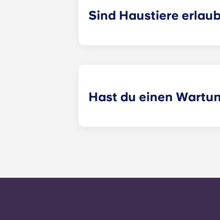
Sind Haustiere erlau
Wir sind eine haustierfreundliche 
sicher sind, gelten einige Richtlin
Hast du einen Wartu
​Nicht dringende Wartungsanfragen 
möglich vom Verwaltungspersonal be
Werktagen bei 24 Stunden. Ein 24-
der Bürozeiten wirst du aufgeforde
Büronummer folgst. Deine Nachricht
alle allgemeinen Serviceanfragen i