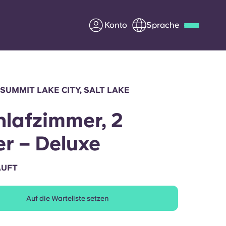
Konto
Sprache
Deutsch
Italian
French
Apply Now
SUMMIT LAKE CITY, SALT LAKE
hlafzimmer, 2
r – Deluxe
Werde Partner von Yugo
AUFT
e Fragen
Infos für Eltern
Kontakt aufnehmen
Auf die Warteliste setzen