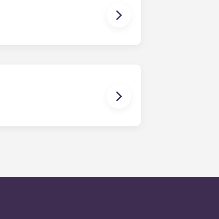
damit sich alle wohlfühlen und
sie werden dann so schnell wie
Wartungsanfragen liegt an
ummer des Büros anrufst. Außerhalb
schen Anweisungen unter der
t unser ausdrückliches Ziel, auf