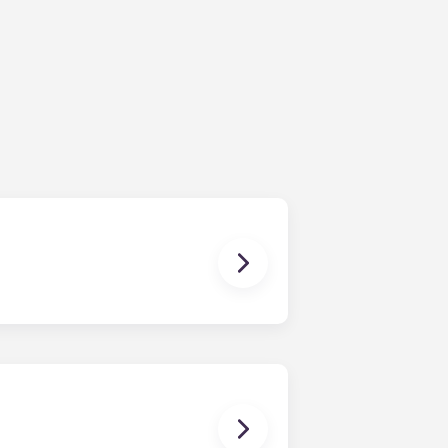
n Vorstellungen entsprechen. Das
mular ausgefüllt hast, wird ein
e am besten passenden Mitbewohner
wohnern in Kontakt zu treten!