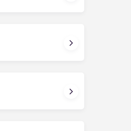
lich dabei helfen, einen
 können. Sollte es doch zu
che Lösungen zu finden. Wir
 jeglicher Art, die sich auf
stehen oder damit in Zusammenhang
Einzelmietvertrag bist du nur für
n gemeinsamen Mietvertrag der Fall
rn gemeinsam genutzt. Unser
 Datum – gegen eine einmalige
ind die Schlafzimmer bereits mit
e meisten Wohnungen verfügen
nd einen Couchtisch. Bitte ruf uns