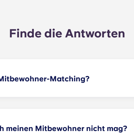
Finde die Antworten
s Mitbewohner-Matching?
r einen oder mehrere Mitbewohner zu vermitteln, die deine
g ist nun Teil des Bewerbungsprozesses. Sobald du das For
en prüfen und dir anhand deines ausgewählten Profils di
-Kanäle sind eine tolle Möglichkeit, mit potenziellen Mitbe
ch meinen Mitbewohner nicht mag?