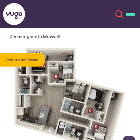
Zimmertypen in Maxwell
Über uns
English (GB)
Reduzierte Preise!
English (US)
Standorte
Chinese
Español
Mehr
Català
Deutsch
Italian
French
Konto
Sprache
Portuguese