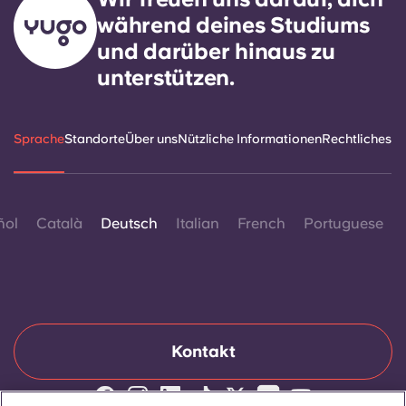
während deines Studiums
und darüber hinaus zu
unterstützen.
Sprache
Standorte
Über uns
Nützliche Informationen
Rechtliches
ñol
Català
Deutsch
Italian
French
Portuguese
Kontakt