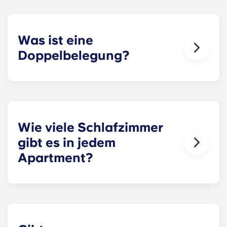
Residenz sowohl Residenz Stauraum als auch
Privatsphäre Residenz . Obwohl jede Wohnung
geräumig ist, variiert die genaue
Quadratmeterzahl je nach gewähltem Grundriss.
Was ist eine
Doppelbelegung?
Wir wissen, dass manche Studenten das Leben
im Wohnheim bevorzugen, deshalb bieten wir
auch solche Unterkünfte an. Meldet euch bei uns
für weitere Infos!
Wie viele Schlafzimmer
gibt es in jedem
Apartment?
Die genaue Anzahl der Schlafzimmer in
Apartment einzelnen Apartment vom gewählten
Grundriss Apartment . Das „The Standard at
Raleigh“ bietet Apartments, Apartments mit einem
Schlafzimmer, Apartments mit zwei