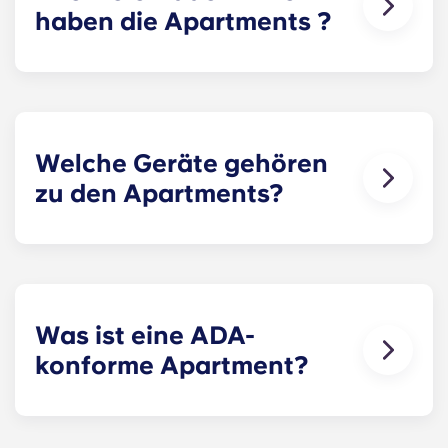
haben die Apartments ?
Die Anzahl der Badezimmer in Apartment
einzelnen Apartment vom gewählten Grundriss
ab.
Welche Geräte gehören
zu den Apartments?
Jedes Apartment mit allen notwendigen Geräten
ausgestattet. In jeder Küche gibt es einen
Edelstahl-Kühlschrank, einen Geschirrspüler, eine
Mikrowelle und einen Backofen. Außerdem
gehören zu jeder Wohnung eine Waschmaschine
Was ist eine ADA-
und ein Trockner in Standardgröße.
konforme Apartment?
ADA-konforme Apartments angepasste
Ausstattungsmerkmale für Barrierefreiheit.