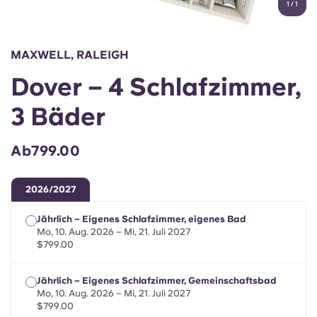
1
/
1
English (GB)
Wähle ein Land aus
Jetzt buchen
Wähle eine Stadt aus
English (US)
MAXWELL, RALEIGH
Wähle eine Unterkunft aus
Dover – 4 Schlafzimmer,
Chinese
Anmelden
3 Bäder
Español
Ab799.00
Català
2026/2027
Deutsch
Jährlich – Eigenes Schlafzimmer, eigenes Bad
Mo, 10. Aug. 2026 – Mi, 21. Juli 2027
Italian
$799.00
Jährlich – Eigenes Schlafzimmer, Gemeinschaftsbad
French
Mo, 10. Aug. 2026 – Mi, 21. Juli 2027
$799.00