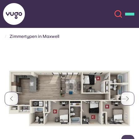
Zimmertypen in Maxwell
Über uns
English (GB)
English (US)
Standorte
Chinese
Español
Mehr
Català
Deutsch
Italian
French
Konto
Sprache
Portuguese