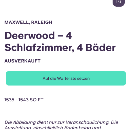
1
/
3
English (GB)
Wähle ein Land aus
Jetzt buchen
Wähle eine Stadt aus
English (US)
MAXWELL, RALEIGH
Wähle eine Unterkunft aus
Deerwood – 4
Chinese
Anmelden
Schlafzimmer, 4 Bäder
Español
AUSVERKAUFT
Català
Auf die Warteliste setzen
Deutsch
Italian
1535 - 1543 SQ FT
French
Die Abbildung dient nur zur Veranschaulichung. Die
Ausstattung, einschließlich Bodenbelag und