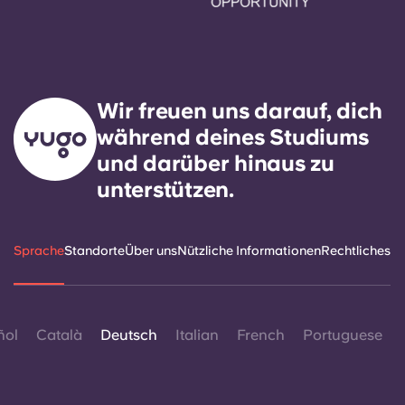
Wir freuen uns darauf, dich
während deines Studiums
und darüber hinaus zu
unterstützen.
Sprache
Standorte
Über uns
Nützliche Informationen
Rechtliches
ñol
Català
Deutsch
Italian
French
Portuguese