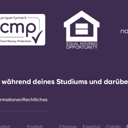
h während deines Studiums und darüber
ormationen
Rechtliches
glish
English
Chinese
Español
Català