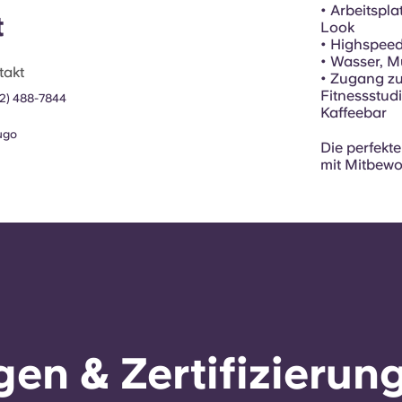
• Arbeitspl
t
Look
• Highspeed
• Wasser, M
takt
• Zugang zu
Fitnessstud
12) 488-7844
Kaffeebar
ugo
Die perfekt
mit Mitbewo
en & Zertifizierun