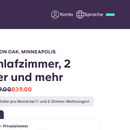
Konto
Sprache
Deutsch
Italian
French
Apply Now
ON OAK, MINNEAPOLIS
hlafzimmer, 2
r und mehr
Werde Partner von Yugo
9.00
839.00
e Fragen
Infos für Eltern
ollar pro Monat bei 1- und 2-Zimmer-Wohnungen!
Kontakt aufnehmen
 – Privatzimmer