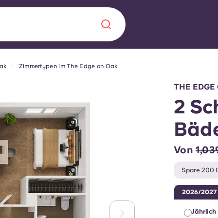
ak
Zimmertypen im The Edge on Oak
Chinese
Español
Català
THE EDGE 
2 Sc
Bäde
Über uns
in Sachen
Von
1,03
Häufig gestellt
Spare 200 D
B sorgt für
Blog
2026/2027
te für die
Jährlich