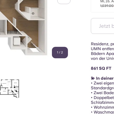
Mi, 26. A
1,039.00
Jetzt
Residenz, p
UMN entfern
1
/
2
Bädern Apa
von der Univ
861 SQ FT
💫 In deine
• Zwei eigen
Standardgr
• Zwei Bad
• Doppelbet
Schlafzimm
• Wohnzimm
• Waschmas