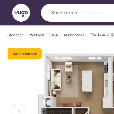
Suche nach
Stadt
The Edge on O
Startseite
Weltweit
USA
Minneapolis
English (GB)
English (US)
Über uns
Standorte
Mehr
Portuguese
Noch 1 Platz frei!
Yugo VCARB: Eine neue Ära 
Studentenwohnheime
Die wegweisende Partnerschaft Yugomit VCAR
Innovation, Ehrgeiz und unvergessliche Momen
Studenten.