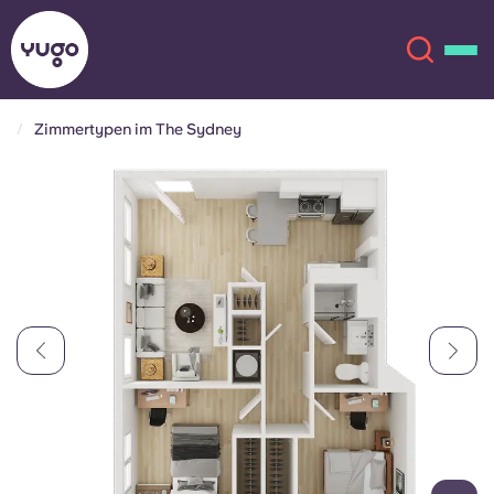
Zimmertypen im The Sydney
Über uns
English (GB)
English (US)
Standorte
Chinese
Español
Mehr
Català
Deutsch
Italian
French
Konto
Sprache
Portuguese