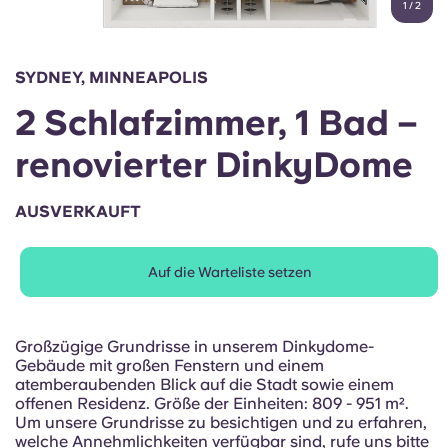
1
/
2
English (GB)
Wähle ein Land aus
Jetzt buchen
Wähle eine Stadt aus
English (US)
SYDNEY, MINNEAPOLIS
Wähle eine Unterkunft aus
2 Schlafzimmer, 1 Bad –
Chinese
Anmelden
renovierter DinkyDome
Español
AUSVERKAUFT
Català
Auf die Warteliste setzen
Deutsch
Italian
Großzügige Grundrisse in unserem Dinkydome-
Gebäude mit großen Fenstern und einem
atemberaubenden Blick auf die Stadt sowie einem
French
offenen Residenz. Größe der Einheiten: 809 - 951 m².
Um unsere Grundrisse zu besichtigen und zu erfahren,
welche Annehmlichkeiten verfügbar sind, rufe uns bitte