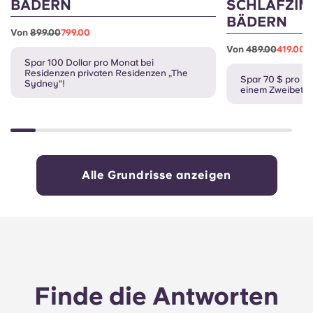
BÄDERN
SCHLAFZIM
BÄDERN
Von
899.00
799.00
Von
489.00
419.00
Spar 100 Dollar pro Monat bei
Residenzen privaten Residenzen „The
Spar 70 $ pro Mo
Sydney“!
einem Zweibettz
Alle Grundrisse anzeigen
Finde die Antworten