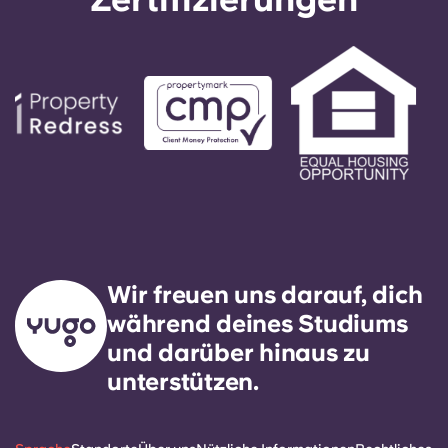
der Büronummer folgst. Deine Nachricht wird von
unserem Bereitschaftstechniker beantwortet. Es
ist unser ausdrückliches Ziel, auf alle allgemeinen
Serviceanfragen innerhalb von 24 Stunden zu
reagieren.
Wir freuen uns darauf, dich
während deines Studiums
und darüber hinaus zu
unterstützen.