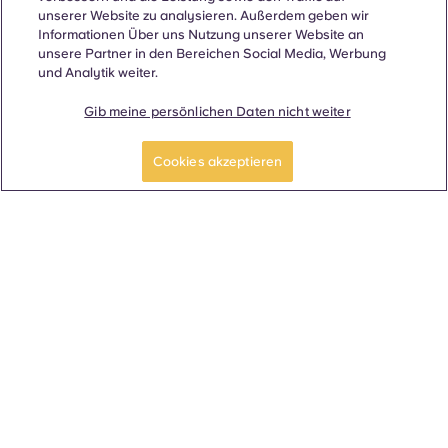
komfortablen
Studentenwohnheime der Univ...
unserer Website zu analysieren. Außerdem geben wir
Informationen Über uns Nutzung unserer Website an
unsere Partner in den Bereichen Social Media, Werbung
Mehr dazu
und Analytik weiter.
Gib meine persönlichen Daten nicht weiter
JETZT BEWERBEN
Mach eine Tour
Cookies akzeptieren
Unsere Grundrisse bei
Deacon
Ausgewählte Highlights 🌟
3 Betten