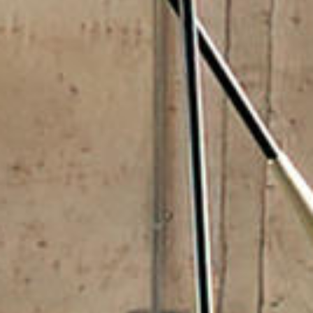
English (GB)
Wähle ein Land aus
Jetzt buchen
Wähle eine Stadt aus
English (US)
Wähle eine Unterkunft aus
Chinese
Anmelden
Español
Català
Deutsch
Italian
French