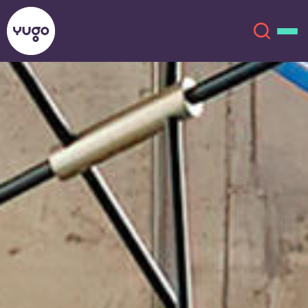
Cincinnati
Über uns
English (GB)
English (US)
Standorte
Chinese
Español
Mehr
Català
Deutsch
Italian
French
Konto
Sprache
Portuguese