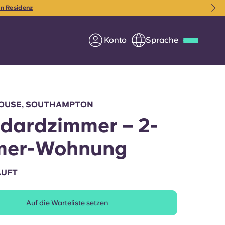
en Code: AUSTENSTUDIO500
Es gelten die AGB
Konto
Sprache
Deutsch
Italian
French
Apply Now
OUSE, SOUTHAMPTON
dardzimmer – 2-
mer-Wohnung
Werde Partner von Yugo
AUFT
e Fragen
Infos für Eltern
Auf die Warteliste setzen
Kontakt aufnehmen