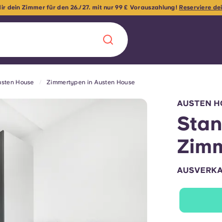
deinen 500-Pfund-Cashback für das Classic Studio am 26./27.! Nutze d
sten House
Zimmertypen in Austen House
Chinese
Español
Català
AUSTEN H
Stan
Zim
Über uns
in Sachen
AUSVERK
Häufig gestellt
B sorgt für
Blog
te für die