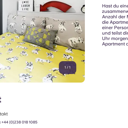
Hast du ein
zusammenwo
Anzahl der 
die Apartmen
einer Perso
und teilst d
Uhr morgens 
Apartment di
1
/
1
t
takt
:
+44 (0)238 018 1085