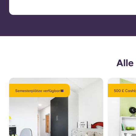
All
Semesterplätze verfügbar📅
500 £ Cashb