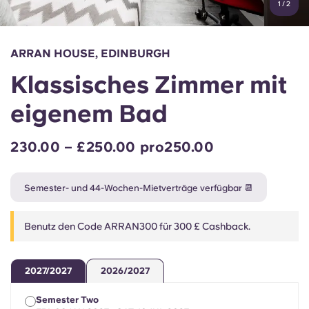
1
/
2
English (GB)
Wähle ein Land aus
Jetzt buchen
Wähle eine Stadt aus
English (US)
ARRAN HOUSE, EDINBURGH
Wähle eine Unterkunft aus
Klassisches Zimmer mit
Chinese
Anmelden
eigenem Bad
Español
230.00 – £250.00 pro250.00
Català
Semester- und 44-Wochen-Mietverträge verfügbar 📆
Deutsch
Benutz den Code ARRAN300 für 300 £ Cashback.
Italian
2027/2027
2026/2027
French
Semester Two