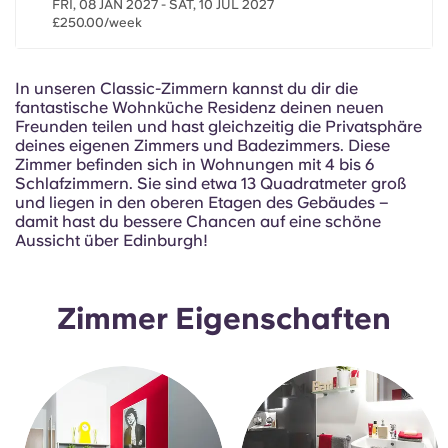
FRI, 08 JAN 2027 - SAT, 10 JUL 2027
Portuguese
£250.00/week
In unseren Classic-Zimmern kannst du dir die
fantastische Wohnküche Residenz deinen neuen
Freunden teilen und hast gleichzeitig die Privatsphäre
deines eigenen Zimmers und Badezimmers. Diese
Zimmer befinden sich in Wohnungen mit 4 bis 6
Schlafzimmern. Sie sind etwa 13 Quadratmeter groß
und liegen in den oberen Etagen des Gebäudes –
damit hast du bessere Chancen auf eine schöne
Aussicht über Edinburgh!
Zimmer Eigenschaften