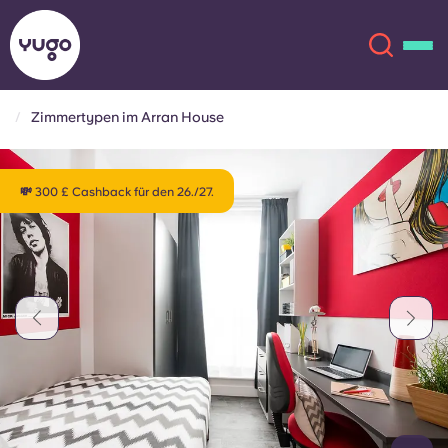
Zimmertypen im Arran House
Über uns
English (GB)
💸 300 £ Cashback für den 26./27.
English (US)
Standorte
Chinese
Español
Mehr
Català
Deutsch
Italian
French
Konto
Sprache
Portuguese