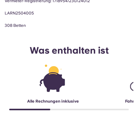
Vermieter-Registrierung:
1718954/230/24012
LARN2504005
308 Betten
Was enthalten ist
Alle Rechnungen inklusive
Fahrra