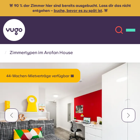
🚨 90 % der Zimmer hier sind bereits ausgebucht. Lass dir das nicht
entgehen –
buche, bevor es zu spät ist
. 🚨
Zimmertypen im Arofan House
Über uns
English (GB)
44-Wochen-Mietverträge verfügbar 📅
English (US)
Standorte
Chinese
Español
Mehr
Català
Deutsch
Italian
French