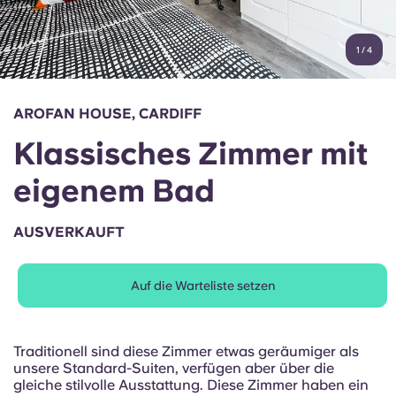
Konto
Sprache
Portuguese
1
/
4
English (GB)
Wähle ein Land aus
Jetzt buchen
Wähle eine Stadt aus
English (US)
AROFAN HOUSE, CARDIFF
Wähle eine Unterkunft aus
Klassisches Zimmer mit
Chinese
Anmelden
eigenem Bad
Español
AUSVERKAUFT
Català
Auf die Warteliste setzen
Deutsch
Italian
Traditionell sind diese Zimmer etwas geräumiger als
unsere Standard-Suiten, verfügen aber über die
gleiche stilvolle Ausstattung. Diese Zimmer haben ein