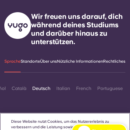
Wir freuen uns darauf, dich
während deines Studiums
und darüber hinaus zu
unterstützen.
Sprache
Standorte
Über uns
Nützliche Informationen
Rechtliches
ñol
Català
Deutsch
Italian
French
Portuguese
Diese Website nutzt Cookies, um das Nutzererlebnis zu
verbessern und die Leistung sowie den Traffic auf
Kontakt