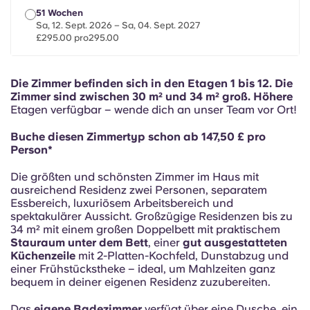
French
51 Wochen
Sa, 12. Sept. 2026 – Sa, 04. Sept. 2027
£295.00 pro295.00
Portuguese
Die Zimmer befinden sich in den Etagen 1 bis 12.
Die
Zimmer sind zwischen 30 m² und 34 m² groß. Höhere
Etagen verfügbar – wende dich an unser Team vor Ort!
Buche diesen Zimmertyp schon ab 147,50 £ pro
Person*
Die größten und schönsten Zimmer im Haus mit
ausreichend Residenz zwei Personen, separatem
Essbereich, luxuriösem Arbeitsbereich und
spektakulärer Aussicht. Großzügige Residenzen bis zu
34 m² mit einem großen Doppelbett mit praktischem
Stauraum unter dem Bett
, einer
gut ausgestatteten
Küchenzeile
mit 2-Platten-Kochfeld, Dunstabzug und
einer Frühstückstheke – ideal, um Mahlzeiten ganz
bequem in deiner eigenen Residenz zuzubereiten.
Das
eigene Badezimmer
verfügt über eine Dusche, ein