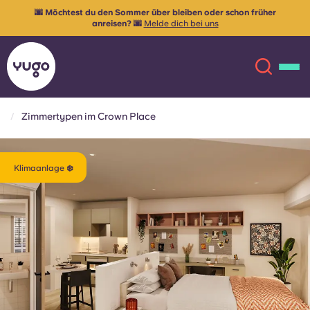
🌆 Möchtest du den Sommer über bleiben oder schon früher
anreisen? 🌆
Melde dich bei uns
Zimmertypen im Crown Place
Über uns
English (GB)
Klimaanlage ❄️
English (US)
Standorte
Chinese
Español
Mehr
Català
Deutsch
Italian
French