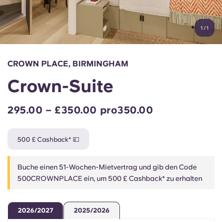
Konto
Sprache
Portuguese
1
/
1
English (GB)
Wähle ein Land aus
Jetzt buchen
Wähle eine Stadt aus
English (US)
CROWN PLACE, BIRMINGHAM
Wähle eine Unterkunft aus
Crown-Suite
Chinese
Anmelden
295.00 – £350.00 pro350.00
Español
500 £ Cashback* 💷
Català
Buche einen 51-Wochen-Mietvertrag und gib den Code
Deutsch
500CROWNPLACE ein, um 500 £ Cashback* zu erhalten
Italian
2026/2027
2025/2026