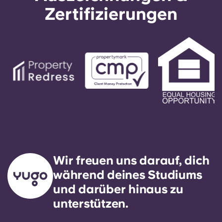
indem du den automatischen Anweisungen unter
Zertifizierungen
der Büronummer folgst. Deine Nachricht wird von
unserem Bereitschaftstechniker beantwortet. Es
ist unser ausdrückliches Ziel, auf alle allgemeinen
Serviceanfragen innerhalb von 24 Stunden zu
reagieren.
Wir freuen uns darauf, dich
während deines Studiums
und darüber hinaus zu
unterstützen.