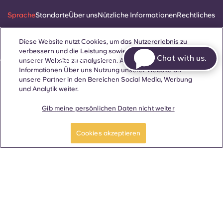
Sprache
Standorte
Über uns
Nützliche Informationen
Rechtliches
Diese Website nutzt Cookies, um das Nutzererlebnis zu
verbessern und die Leistung sowie den Traffic auf
Chat with us.
unserer Website zu analysieren. Außerdem geben wir
ñol
Català
Deutsch
Italian
French
Portuguese
Informationen Über uns Nutzung unserer Website an
unsere Partner in den Bereichen Social Media, Werbung
und Analytik weiter.
Gib meine persönlichen Daten nicht weiter
Ein Zimmer
Mach eine Tour
Kontakt
buchen
Cookies akzeptieren
© 2026. Alle Rechte vorbehalten.
Wo auf dieser Website Begriffe verwendet werden, die sich auf
ein bestimmtes Geschlecht beziehen, gelten diese für alle,
unabhängig vom Geschlecht.