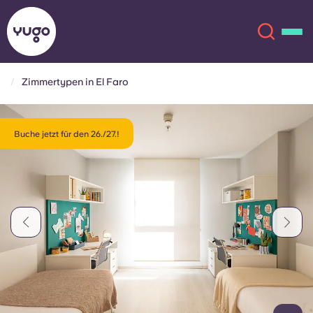
Zimmertypen in El Faro
Über uns
English (GB)
Buche jetzt für den 26./27.!
English (US)
Standorte
Chinese
Español
Mehr
Català
Deutsch
Italian
French
Konto
Sprache
Portuguese