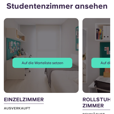
Studentenzimmer ansehen
Auf die Warteliste setzen
Auf die 
EINZELZIMMER
ROLLSTUH
ZIMMER
AUSVERKAUFT