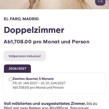
1
/
8
English (GB)
Wähle ein Land aus
Jetzt buchen
Wähle eine Stadt aus
English (US)
EL FARO, MADRID
Wähle eine Unterkunft aus
Doppelzimmer
Chinese
Anmelden
Ab1,708.00 pro Monat und Person
Español
Vollpension inklusive!
Català
2026/2027
Deutsch
Zweites Quartal, 5 Monate
FR, 01. JAN 2027 – DI, 01. JUN 2027
Italian
Ab1,708.00 pro Monat und Person
French
Voll möbliertes und ausgestattetes Zimmer,
bis zu
19m² mit zwei Betten von 90x190cm, Stauraum