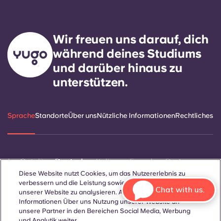
Wir freuen uns darauf, dich
während deines Studiums
und darüber hinaus zu
unterstützen.
Sprache
Standorte
Über uns
Nützliche Informationen
Rechtliches
ñol
Català
Deutsch
Italian
French
Portuguese
Diese Website nutzt Cookies, um das Nutzererlebnis zu
verbessern und die Leistung sowie den Traffic auf
Chat with us.
unserer Website zu analysieren. Außerdem geben wir
Informationen Über uns Nutzung unserer Website an
unsere Partner in den Bereichen Social Media, Werbung
und Analytik weiter.