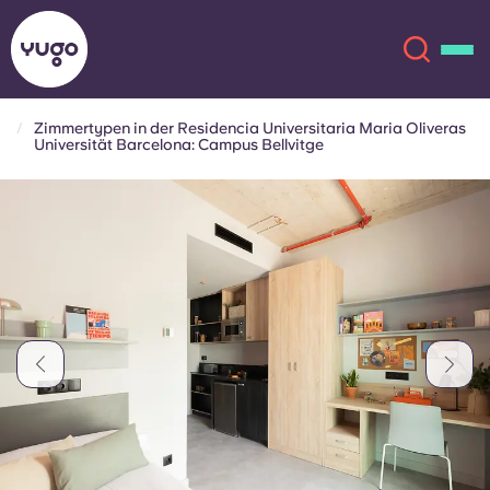
Zimmertypen in der Residencia Universitaria Maria Oliveras
Universität Barcelona: Campus Bellvitge
Über uns
English (GB)
English (US)
Standorte
Chinese
Español
Mehr
Català
Deutsch
Italian
French
Konto
Sprache
Portuguese