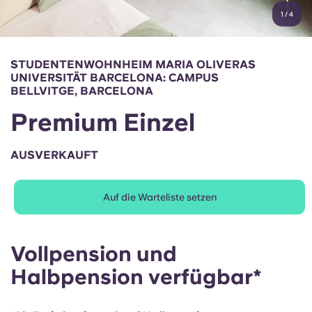
English (GB)
Wähle ein Land aus
1
/
4
Jetzt buchen
Wähle eine Stadt aus
English (US)
STUDENTENWOHNHEIM MARIA OLIVERAS
Wähle eine Unterkunft aus
UNIVERSITÄT BARCELONA: CAMPUS
Chinese
BELLVITGE, BARCELONA
Anmelden
Premium Einzel
Español
AUSVERKAUFT
Català
Auf die Warteliste setzen
Deutsch
Italian
Vollpension und
Halbpension verfügbar*
French