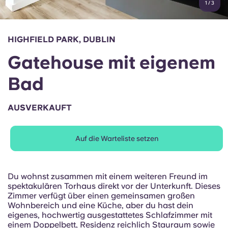
1
/
3
English (GB)
Wähle ein Land aus
Jetzt buchen
Wähle eine Stadt aus
English (US)
HIGHFIELD PARK, DUBLIN
Wähle eine Unterkunft aus
Gatehouse mit eigenem
Chinese
Anmelden
Bad
Español
AUSVERKAUFT
Català
Auf die Warteliste setzen
Deutsch
Italian
Du wohnst zusammen mit einem weiteren Freund im
spektakulären Torhaus direkt vor der Unterkunft. Dieses
Zimmer verfügt über einen gemeinsamen großen
French
Wohnbereich und eine Küche, aber du hast dein
eigenes, hochwertig ausgestattetes Schlafzimmer mit
einem Doppelbett, Residenz reichlich Stauraum sowie