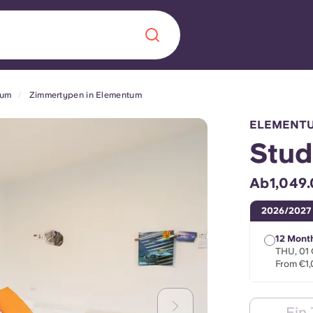
tum
Zimmertypen in Elementum
Chinese
Español
Català
ELEMENTU
Stud
Ab1,049.
Über uns
in Sachen
2026/2027
Häufig gestellt
12 Mont
THU, 01
From €1
B sorgt für
Blog
te für die
Ein