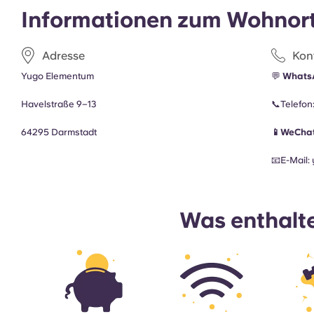
Informationen zum Wohnor
Adresse
Kon
Yugo Elementum
💬
Whats
Havelstraße 9–13
📞Telefon
64295 Darmstadt
📱WeCha
📧E-Mail
:
Was enthalte