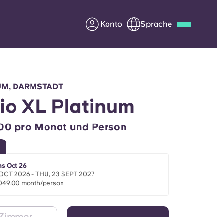
Konto
Sprache
Deutsch
Italian
French
Apply Now
M, DARMSTADT
io XL Platinum
00 pro Monat und Person
Werde Partner von Yugo
e Fragen
Infos für Eltern
hs Oct 26
 OCT 2026 - THU, 23 SEPT 2027
,049.00 month/person
Kontakt aufnehmen
 Zimmer