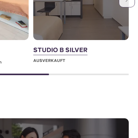
STUDIO B SILVER
S
AUSVERKAUFT
A
n