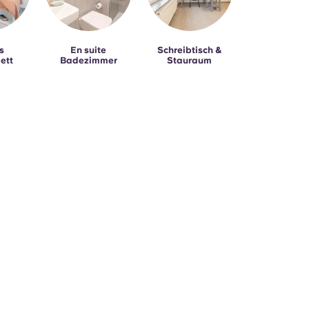
s
En suite
Schreibtisch &
ett
Badezimmer
Stauraum