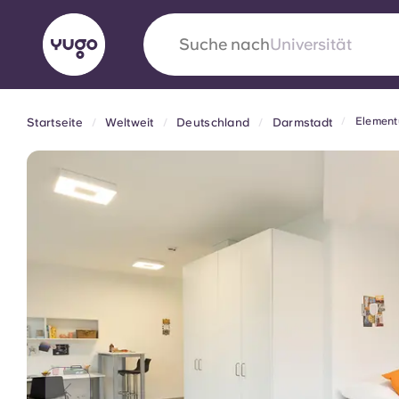
Suche nach
Unterkünfte
Elemen
Startseite
Weltweit
Deutschland
Darmstadt
English (GB)
English (US)
Über uns
Standorte
Mehr
Portuguese
Yugo VCARB: Eine neue Ära 
Studentenwohnheime
Die wegweisende Partnerschaft Yugomit VCAR
Innovation, Ehrgeiz und unvergessliche Momen
Studenten.