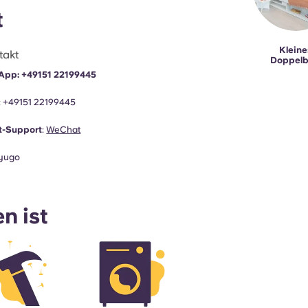
t
Kleine
takt
Doppelb
App:
+49151 22199445
:
+49151 22199445
t-Support
:
WeChat
yugo
n ist