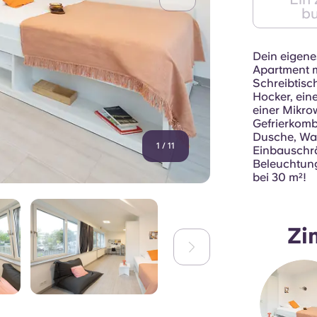
b
Dein eigene
Apartment m
Schreibtisc
Hocker, ein
einer Mikro
Gefrierkomb
Dusche, Wa
1
/
11
Einbauschrä
Beleuchtun
bei 30 m²!
Zi