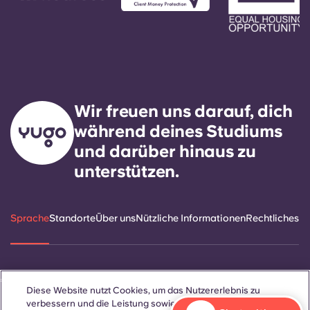
Wir freuen uns darauf, dich
während deines Studiums
und darüber hinaus zu
unterstützen.
Sprache
Standorte
Über uns
Nützliche Informationen
Rechtliches
ñol
Català
Deutsch
Italian
French
Portuguese
Diese Website nutzt Cookies, um das Nutzererlebnis zu
verbessern und die Leistung sowie den Traffic auf