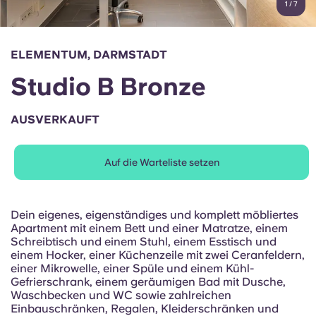
1
/
7
English (GB)
Wähle ein Land aus
Jetzt buchen
Wähle eine Stadt aus
English (US)
ELEMENTUM, DARMSTADT
Wähle eine Unterkunft aus
Studio B Bronze
Chinese
Anmelden
AUSVERKAUFT
Español
Auf die Warteliste setzen
Català
Deutsch
Dein eigenes, eigenständiges und komplett möbliertes
Apartment mit einem Bett und einer Matratze, einem
Schreibtisch und einem Stuhl, einem Esstisch und
Italian
einem Hocker, einer Küchenzeile mit zwei Ceranfeldern,
einer Mikrowelle, einer Spüle und einem Kühl-
Gefrierschrank, einem geräumigen Bad mit Dusche,
French
Waschbecken und WC sowie zahlreichen
Einbauschränken, Regalen, Kleiderschränken und