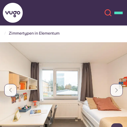
Zimmertypen in Elementum
Über uns
English (GB)
English (US)
Standorte
Chinese
Español
Mehr
Català
Deutsch
Italian
French
Konto
Sprache
Portuguese