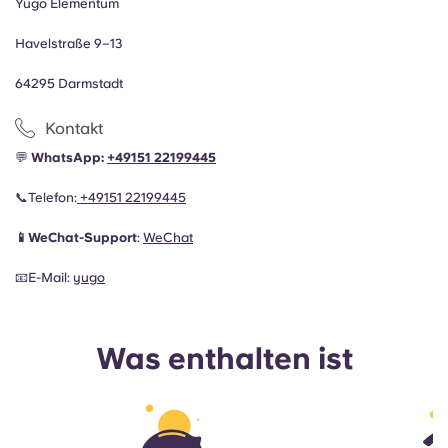
Yugo Elementum
Havelstraße 9–13
64295 Darmstadt
Kontakt
💬
WhatsApp:
+49151 22199445
📞Telefon
:
+49151 22199445
📱WeChat-Support
:
WeChat
📧E-Mail
:
yugo
Was enthalten ist