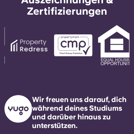
Unterkunft buchen, indem du Dienste wie
Zertifizierungen
GarantMe nutzt oder die Visale-Garantie
beantragst. Diese Lösungen fungieren als dein
Bürge und vereinfachen den Buchungsprozess.
Wir freuen uns darauf, dich
während deines Studiums
und darüber hinaus zu
unterstützen.