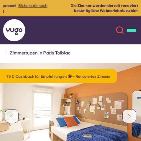
Die Zimmer werden derzeit renoviert, um unseren Mietern das
mehr
bestmögliche Wohnerlebnis zu bieten ✨
Kontaktiere uns für
weitere Informationen
Zimmertypen in Paris Tolbiac
Über uns
English (GB)
75 € Cashback für Empfehlungen 🤩 – Renoviertes Zimmer
English (US)
Standorte
Chinese
Español
Mehr
Català
Deutsch
Italian
French