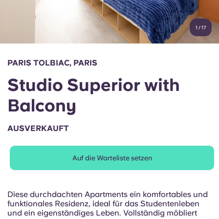
Konto
Sprache
Portuguese
1
/
17
English (GB)
Wähle ein Land aus
Jetzt buchen
Wähle eine Stadt aus
English (US)
PARIS TOLBIAC, PARIS
Wähle eine Unterkunft aus
Studio Superior with
Chinese
Anmelden
Balcony
Español
AUSVERKAUFT
Català
Auf die Warteliste setzen
Deutsch
Italian
Diese durchdachten Apartments ein komfortables und
funktionales Residenz, ideal für das Studentenleben
und ein eigenständiges Leben. Vollständig möbliert