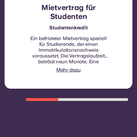
Mietvertrag für
Studenten
Studentenkredit
Ein befristeter Mietvertrag speziell
für Studierende, der einen
Immatrikulationsnachweis
voraussetzt.
Die Vertragslaufzeit
beträgt neun Monate. Eine
Verlängerung erfolgt nicht
Mehr dazu
automatisch, kann aber durch einen
neuen Vertrag angeboten werden,
sofern bestimmte Voraussetzungen
wie eine gute Zahlungsmoral, ein
ordnungsgemäßes Verhalten und
die Verfügbarkeit von Zimmern
erfüllt sind.