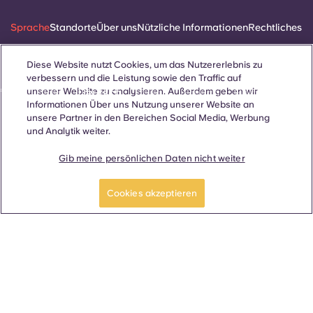
Sprache
Standorte
Über uns
Nützliche Informationen
Rechtliches
Diese Website nutzt Cookies, um das Nutzererlebnis zu
verbessern und die Leistung sowie den Traffic auf
unserer Website zu analysieren. Außerdem geben wir
ñol
Català
Deutsch
Italian
French
Portuguese
Informationen Über uns Nutzung unserer Website an
unsere Partner in den Bereichen Social Media, Werbung
und Analytik weiter.
Gib meine persönlichen Daten nicht weiter
Kontakt
Jetzt buchen
Cookies akzeptieren
© 2026. Alle Rechte vorbehalten.
Wo auf dieser Website Begriffe verwendet werden, die sich auf
ein bestimmtes Geschlecht beziehen, gelten diese für alle,
unabhängig vom Geschlecht.