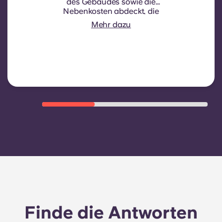
des Gebäudes sowie die
Nebenkosten abdeckt, die
normalerweise von den Mietern
Mehr dazu
getragen werden. Dazu gehören in
der Regel: Wasserverbrauch,
Heizkosten, Kosten für
Gemeinschaftsbereiche und
sonstige Betriebskosten des
Gebäudes
Finde die Antworten