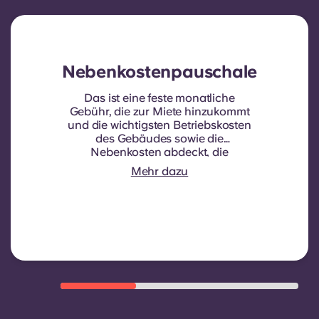
Nebenkostenpauschale
Das ist eine feste monatliche
Gebühr, die zur Miete hinzukommt
und die wichtigsten Betriebskosten
des Gebäudes sowie die
Nebenkosten abdeckt, die
normalerweise von den Mietern
Mehr dazu
getragen werden. Dazu gehören in
der Regel: Wasserverbrauch,
Heizkosten, Kosten für
Gemeinschaftsbereiche und
sonstige Betriebskosten des
Gebäudes