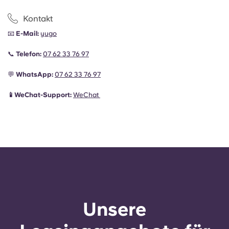
Kontakt
📧
E-Mail:
yugo
📞
Telefon:
07 62 33 76 97
💬
WhatsApp:
07 62 33 76 97
📱WeChat-Support:
WeChat
Unsere