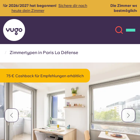
Die Zimmer werden derzeit renoviert, um unseren Mietern das
mehr
bestmögliche Wohnerlebnis zu bieten ✨
Kontaktiere uns für
weitere Informationen
Zimmertypen in Paris La Défense
Über uns
English (GB)
75 € Cashback für Empfehlungen erhältlich
English (US)
Standorte
Chinese
Español
Mehr
Català
Deutsch
Italian
French