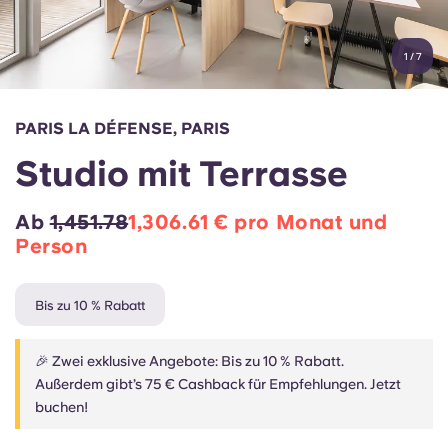
Konto
Sprache
Portuguese
1
/
7
English (GB)
Wähle ein Land aus
Jetzt buchen
Wähle eine Stadt aus
English (US)
PARIS LA DÉFENSE, PARIS
Wähle eine Unterkunft aus
Studio mit Terrasse
Chinese
Anmelden
Ab
1,451.78
1,306.61 € pro Monat und
Español
Person
Català
Bis zu 10 % Rabatt
Deutsch
🎉 Zwei exklusive Angebote: Bis zu 10 % Rabatt.
Außerdem gibt’s 75 € Cashback für Empfehlungen. Jetzt
Italian
buchen!