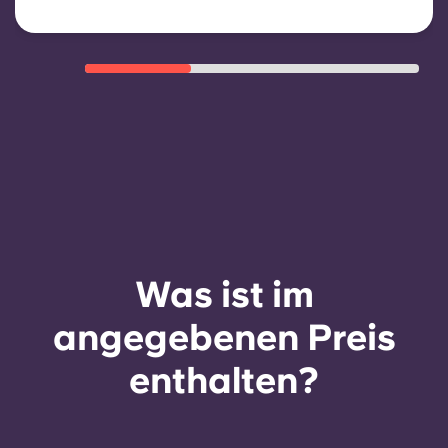
neuen Vertrag angeboten werden,
sofern bestimmte Voraussetzungen
wie eine gute Zahlungsmoral, ein
ordnungsgemäßes Verhalten und
die Verfügbarkeit von Zimmern
erfüllt sind.
Was ist im
angegebenen Preis
enthalten?