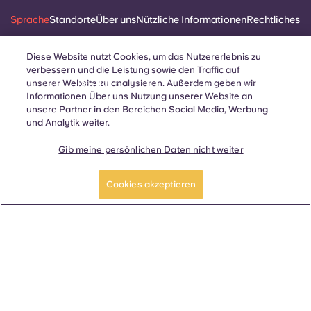
Sprache
Standorte
Über uns
Nützliche Informationen
Rechtliches
Diese Website nutzt Cookies, um das Nutzererlebnis zu
verbessern und die Leistung sowie den Traffic auf
unserer Website zu analysieren. Außerdem geben wir
ñol
Català
Deutsch
Italian
French
Portuguese
Informationen Über uns Nutzung unserer Website an
unsere Partner in den Bereichen Social Media, Werbung
und Analytik weiter.
Gib meine persönlichen Daten nicht weiter
Ein Zimmer buchen
Kontakt
Cookies akzeptieren
© 2026. Alle Rechte vorbehalten.
Wo auf dieser Website Begriffe verwendet werden, die sich auf
ein bestimmtes Geschlecht beziehen, gelten diese für alle,
unabhängig vom Geschlecht.