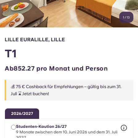
Konto
Sprache
Portuguese
1
/
13
English (GB)
Wähle ein Land aus
Jetzt buchen
Wähle eine Stadt aus
English (US)
LILLE EURALILLE, LILLE
Wähle eine Unterkunft aus
T1
Chinese
Anmelden
Ab852.27 pro Monat und Person
Español
💰 75 € Cashback für Empfehlungen – gültig bis zum 31.
Català
Juli ⌛ Jetzt buchen!
Deutsch
2026/2027
Italian
Studenten-Kaution 26/27
9 Monate zwischen dem 10. Juni 2026 und dem 31. Juli
2027