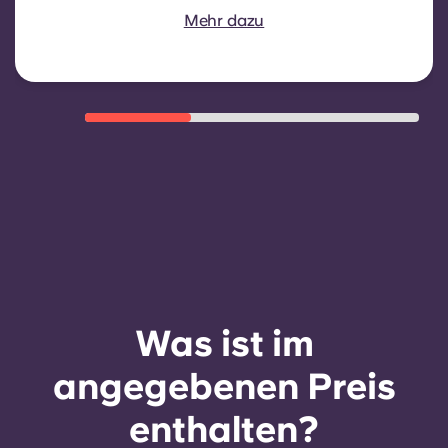
Verlängerung erfolgt nicht
Mehr dazu
automatisch, kann aber durch einen
neuen Vertrag angeboten werden,
sofern bestimmte Voraussetzungen
wie eine gute Zahlungsmoral, ein
ordnungsgemäßes Verhalten und
die Verfügbarkeit von Zimmern
erfüllt sind.
Was ist im
angegebenen Preis
enthalten?