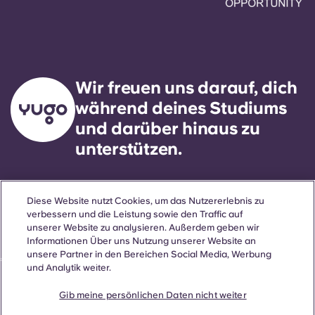
Wir freuen uns darauf, dich
während deines Studiums
und darüber hinaus zu
unterstützen.
Sprache
Standorte
Über uns
Nützliche Informationen
Rechtliches
Diese Website nutzt Cookies, um das Nutzererlebnis zu
verbessern und die Leistung sowie den Traffic auf
unserer Website zu analysieren. Außerdem geben wir
Informationen Über uns Nutzung unserer Website an
unsere Partner in den Bereichen Social Media, Werbung
ñol
Català
Deutsch
Italian
French
Portuguese
und Analytik weiter.
Gib meine persönlichen Daten nicht weiter