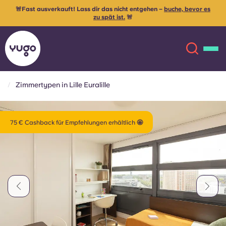
🚨Fast ausverkauft! Lass dir das nicht entgehen –
buche, bevor es
zu spät ist.
🚨
Zimmertypen in Lille Euralille
Über uns
English (GB)
75 € Cashback für Empfehlungen erhältlich 🤩
English (US)
Standorte
Chinese
Español
Mehr
Català
Deutsch
Italian
French