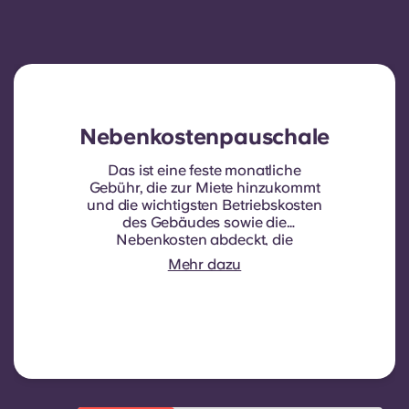
Nebenkostenpauschale
Das ist eine feste monatliche
Gebühr, die zur Miete hinzukommt
und die wichtigsten Betriebskosten
des Gebäudes sowie die
Nebenkosten abdeckt, die
normalerweise von den Mietern
Mehr dazu
getragen werden. Dazu gehören in
der Regel: Wasserverbrauch,
Heizkosten, Kosten für
Gemeinschaftsbereiche und
sonstige Betriebskosten des
Gebäudes