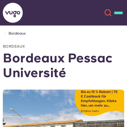
Bordeaux
Über uns
English (GB)
BORDEAUX
Bordeaux Pessac
English (US)
Standorte
Université
Chinese
Español
Mehr
Català
Deutsch
Bis zu 15 % Rabatt | 75
€ Cashback für
Empfehlungen. Klicke
hier, um mehr zu
Italian
French
erfahren
Erfahre mehr
Konto
Sprache
Portuguese