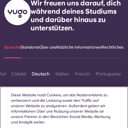
Wir freuen uns darauf, dich
während deines Studiums
und darüber hinaus zu
unterstützen.
Sprache
Standorte
Über uns
Nützliche Informationen
Rechtliches
ñol
Català
Deutsch
Italian
French
Portuguese
Diese Website nutzt Cookies, um das Nutzererlebnis zu
verbessern und die Leistung sowie den Traffic auf
unserer Website zu analysieren. Außerdem geben wir
Informationen Über uns Nutzung unserer Website an
Kontakt
unsere Partner in den Bereichen Social Media, Werbung
und Analytik weiter.