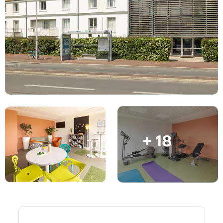
English (GB)
Wähle ein Land aus
Jetzt buchen
Wähle eine Stadt aus
English (US)
Wähle eine Unterkunft aus
Chinese
Anmelden
Español
Català
+ 18
Deutsch
Italian
French