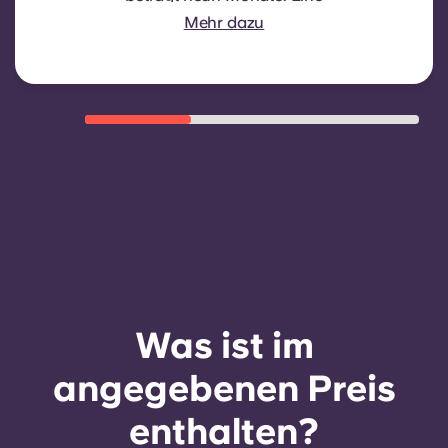
Verlängerung erfolgt nicht
Mehr dazu
automatisch, kann aber durch einen
neuen Vertrag angeboten werden,
sofern bestimmte Voraussetzungen
wie eine gute Zahlungsmoral, ein
ordnungsgemäßes Verhalten und
die Verfügbarkeit von Zimmern
erfüllt sind.
Was ist im
angegebenen Preis
enthalten?