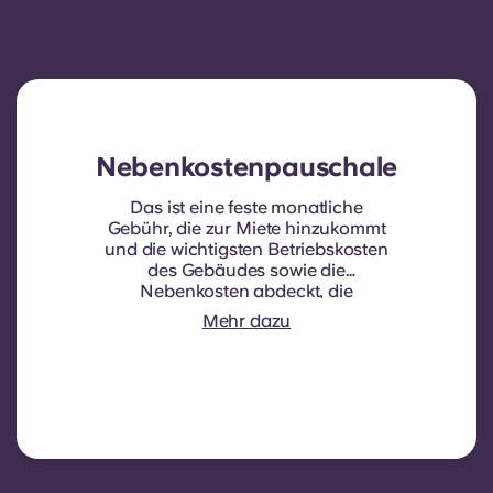
Nebenkostenpauschale
Das ist eine feste monatliche
Gebühr, die zur Miete hinzukommt
und die wichtigsten Betriebskosten
des Gebäudes sowie die
Nebenkosten abdeckt, die
normalerweise von den Mietern
Mehr dazu
getragen werden. Dazu gehören in
der Regel: Wasserverbrauch,
Heizkosten, Kosten für
Gemeinschaftsbereiche und
sonstige Betriebskosten des
Gebäudes