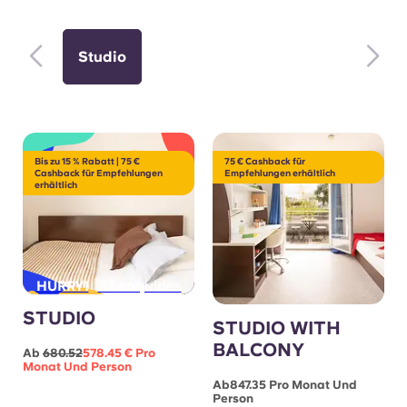
Studio
Bis zu 15 % Rabatt | 75 €
75 € Cashback für
Cashback für Empfehlungen
Empfehlungen erhältlich
erhältlich
77 enquiries
HURRY!
STUDIO
STUDIO WITH
BALCONY
Ab
680.52
578.45 € Pro
Monat Und Person
Ab847.35 Pro Monat Und
Person