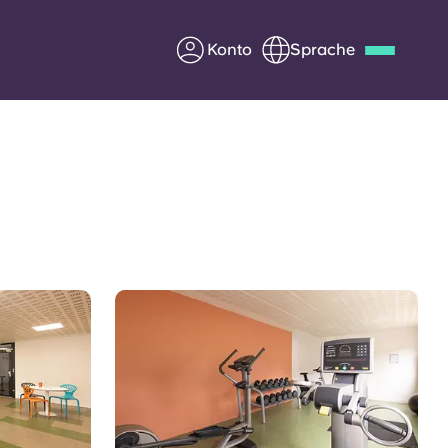
Konto
Sprache
Deutsch
Italian
French
Apply Now
Werde Partner von Yugo
e Fragen
Infos für Eltern
Kontakt aufnehmen