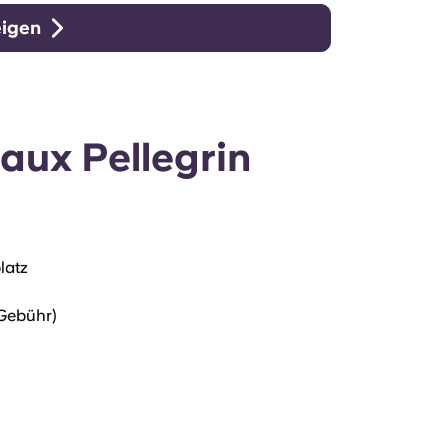
eigen
aux Pellegrin
latz
Gebühr)