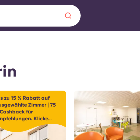
Chinese
Español
Català
rin
Über uns
in Sachen
s zu 15 % Rabatt auf
usgewählte Zimmer | 75
Häufig gestellt
 Cashback für
mpfehlungen. Klicke
B sorgt für
Blog
er, um mehr zu erfahren.
te für die