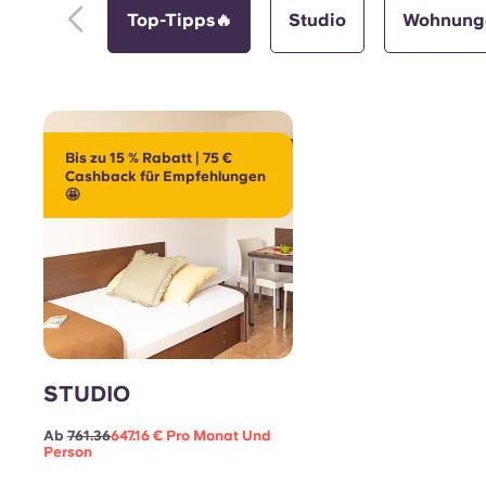
Top-Tipps🔥
Studio
Wohnung
Bis zu 15 % Rabatt | 75 €
Cashback für Empfehlungen
🤩
STUDIO
Ab
761.36
647.16 € Pro Monat Und
Person