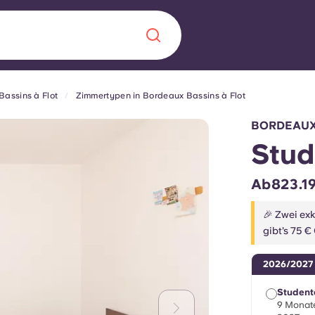
Bassins à Flot
Zimmertypen in Bordeaux Bassins à Flot
Chinese
Español
Català
BORDEAUX
Stud
Ab823.19
Über uns
in Sachen
🎉 Zwei ex
gibt’s 75 €
Häufig gestellt
2026/2027
B sorgt für
Blog
te für die
Student
9 Monate