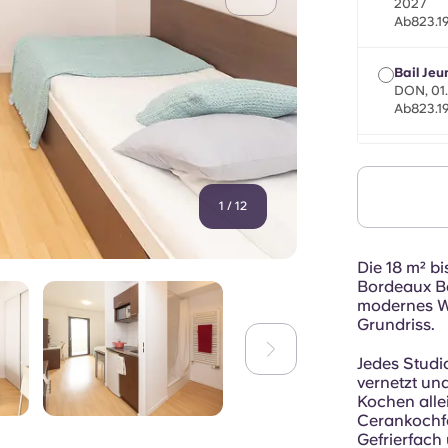
2027
Ab823.1
Bail Jeu
DON, 01
Ab823.1
Bail Mob
maximal 
Septemb
1
/
12
Ab823.1
Die 18 m² b
Bordeaux Ba
modernes W
Grundriss.
Jedes Studio
vernetzt un
Kochen allei
Cerankochfe
Gefrierfach 