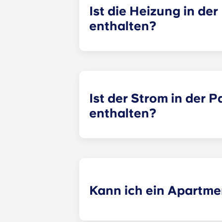
Ist die Heizung in de
enthalten?
Die Heizkosten sind in der Pausch
Pellegrin, Lille Euralille, Paris Ba
Ist der Strom in der 
enthalten?
Apartments ist der Strom mit drin.
Paris
La Défense, Paris Grande Arc
dich bei einem Stromanbieter anmeld
Kann ich ein Apartmen
Ja, sofern noch Studentenzimmer ve