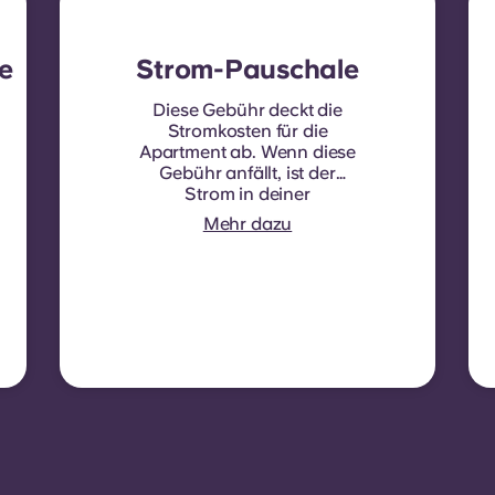
e
Strom-Pauschale
Diese Gebühr deckt die
Stromkosten für die
Apartment ab. Wenn diese
Gebühr anfällt, ist der
Strom in deiner
monatlichen Miete
Mehr dazu
enthalten und es ist kein
separater Vertrag
erforderlich. In einigen
Wohnanlagen oder bei
bestimmten Zimmertypen
ist der Strom nicht
inbegriffen. In diesem Fall
müssen Mieter ihren
eigenen Stromvertrag direkt
mit dem Anbieter
abschließen und dabei die
Zählernummer
Apartmentangeben.