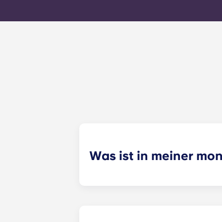
Was ist in meiner mo
Deine monatliche Zahlung umfasst d
den allgemeinen Kosten des Gebäude
deiner Apartment zusammenhängen 