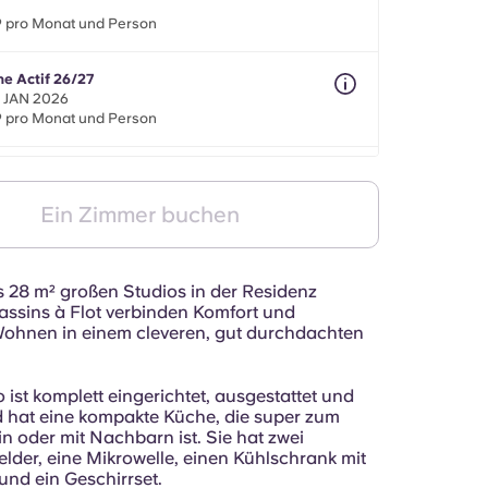
9 pro Monat und Person
ne Actif 26/27
. JAN 2026
9 pro Monat und Person
ilité 26/27
8 Monate zwischen dem 1. Mai 2026 und dem 30.
Ein Zimmer buchen
er 2027
9 pro Monat und Person
is 28 m² großen Studios in der Residenz
ssins à Flot verbinden Komfort und
ohnen in einem cleveren, gut durchdachten
 ist komplett eingerichtet, ausgestattet und
d hat eine kompakte Küche, die super zum
n oder mit Nachbarn ist. Sie hat zwei
lder, eine Mikrowelle, einen Kühlschrank mit
und ein Geschirrset.