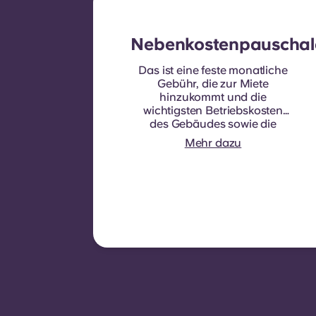
Nebenkostenpauschal
Das ist eine feste monatliche
Gebühr, die zur Miete
hinzukommt und die
wichtigsten Betriebskosten
des Gebäudes sowie die
Nebenkosten abdeckt, die
Mehr dazu
normalerweise von den
Mietern getragen werden.
Dazu gehören in der Regel:
Wasserverbrauch,
Heizkosten, Kosten für
Gemeinschaftsbereiche und
sonstige Betriebskosten des
Gebäudes