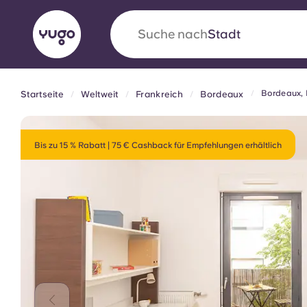
Suche nach
Land
Bordeaux, 
Startseite
Weltweit
Frankreich
Bordeaux
English (GB)
English (US)
Über uns
Standorte
Mehr
Portuguese
Bis zu 15 % Rabatt | 75 € Cashback für Empfehlungen erhältlich
Yugo VCARB: Eine neue Ära 
Studentenwohnheime
Die wegweisende Partnerschaft Yugomit VCAR
Innovation, Ehrgeiz und unvergessliche Momen
Studenten.