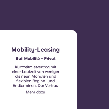
Mobility-Leasing
Bail Mobilité – Privat
Kurzzeitmietvertrag mit
einer Laufzeit von weniger
als neun Monaten und
flexiblen Beginn- und
Endterminen. Der Vertrag
ist in der Regel nicht
Mehr dazu
verlängerbar, allerdings
können unter bestimmten
Umständen Ausnahmen in
Betracht gezogen werden.