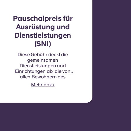
Pauschalpreis für
Ausrüstung und
Dienstleistungen
(SNI)
Diese Gebühr deckt die
gemeinsamen
Dienstleistungen und
Einrichtungen ab, die von
allen Bewohnern des
Gebäudes genutzt werden.
Mehr dazu
Dabei handelt es sich um
Leistungen, von denen alle
profitieren und die nicht für
jedes einzelne Zimmer oder
jede einzelne Apartment
separat erfasst werden
können. Z. B.: Reinigung
der Gemeinschaftsbereiche