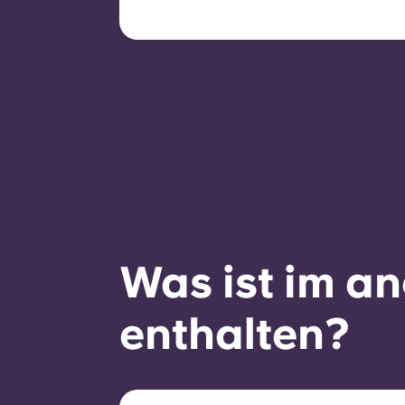
automatisch, kann aber
durch einen neuen Vertrag
angeboten werden, sofern
bestimmte
Voraussetzungen wie eine
gute Zahlungsmoral, ein
ordnungsgemäßes
Verhalten und die
Verfügbarkeit von Zimmern
erfüllt sind.
Was ist im a
enthalten?