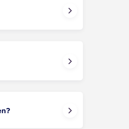
udentenwohnheimen: Bordeaux
té.
ßer in den folgenden Wohnanlagen:
unterschrieben hast, solltest du
it bist.
en?
ontaktdaten der betreffenden Person