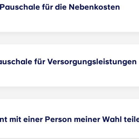
r Pauschale für die Nebenkosten
ale für Nebenkosten enthalten, außer in den folgenden St
gnolet, Pessac Université, Talence Centre und Talence Universi
Pauschale für Versorgungsleistungen
 Bei allen anderen Apartment ist Apartment nicht dabei, au
he und Marseille La Major. Nachdem du deinen Mietvertrag 
en. Dein Yugo gibt dir die nötigen Infos, wenn du dazu bere
t mit einer Person meiner Wahl teil
rfügbar sind. Bitte gib deinen Wunsch an, indem du die K