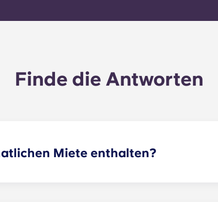
Finde die Antworten
natlichen Miete enthalten?
ie Miete und die Pauschale für die Nebenkosten. Diese Pau
s (einschließlich der Instandhaltung der Gemeinschaftsfläc
Apartment Wasser, Zentralheizung usw.).