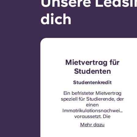
Unsere Leasi
dich
Mietvertrag für
Studenten
Studentenkredit
Ein befristeter Mietvertrag
speziell für Studierende, der
einen
Immatrikulationsnachweis
voraussetzt.
Die
Vertragslaufzeit beträgt
Mehr dazu
neun Monate. Eine
Verlängerung erfolgt nicht