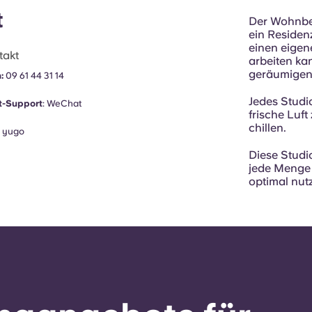
t
Der Wohnber
ein Residen
einen eigen
takt
arbeiten ka
geräumigen 
n:
09 61 44 31 14
Jedes Studi
t-Support
:
WeChat
frische Luf
chillen.
:
yugo
Diese Studi
jede Menge
optimal nut