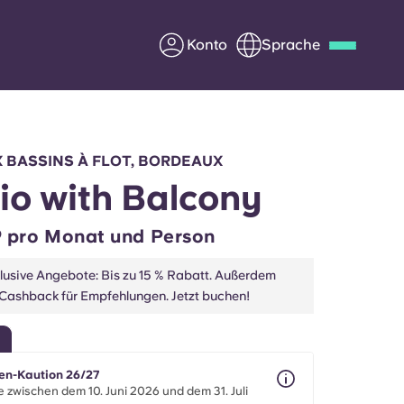
Konto
Sprache
Deutsch
Italian
French
Apply Now
 BASSINS À FLOT, BORDEAUX
io with Balcony
 pro Monat und Person
Werde Partner von Yugo
klusive Angebote: Bis zu 15 % Rabatt. Außerdem
 Cashback für Empfehlungen. Jetzt buchen!
e Fragen
Infos für Eltern
Kontakt aufnehmen
en-Kaution 26/27
 zwischen dem 10. Juni 2026 und dem 31. Juli