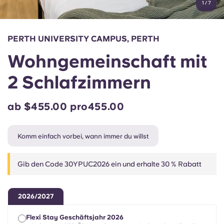
1
/
7
English (GB)
Wähle ein Land aus
Jetzt buchen
Wähle eine Stadt aus
English (US)
PERTH UNIVERSITY CAMPUS, PERTH
Wähle eine Unterkunft aus
Wohngemeinschaft mit
Chinese
Anmelden
2 Schlafzimmern
Español
ab $455.00 pro455.00
Català
Komm einfach vorbei, wann immer du willst
Deutsch
Gib den Code 30YPUC2026 ein und erhalte 30 % Rabatt
Italian
2026/2027
French
Flexi Stay Geschäftsjahr 2026