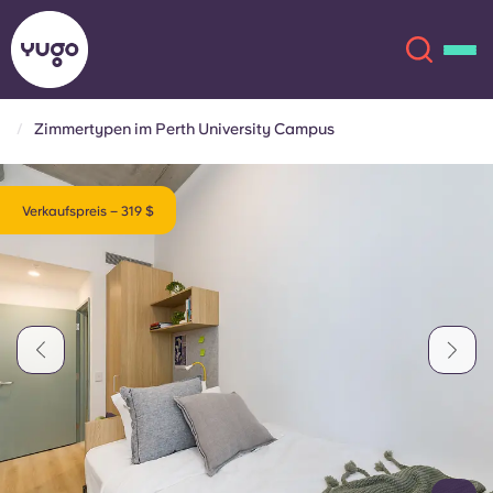
Zimmertypen im Perth University Campus
Über uns
English (GB)
Verkaufspreis – 319 $
English (US)
Standorte
Chinese
Español
Mehr
Català
Deutsch
Italian
French
Konto
Sprache
Portuguese