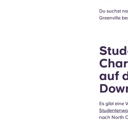
Du suchst na
Greenville b
Stud
Char
auf 
Dow
Es gibt eine 
Studentenwoh
nach North C