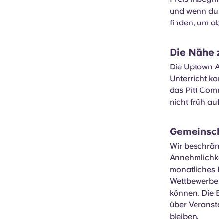
und wenn du 
finden, um a
Die Nähe 
Die Uptown A
Unterricht ko
das Pitt Com
nicht früh a
Gemeinsch
Wir beschrän
Annehmlichke
monatliches 
Wettbewerben
können. Die 
über Veranst
bleiben.