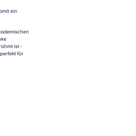
amit ein
 akademischen
uke
ühmt ist -
perfekt für