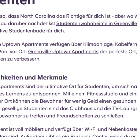
so, dass North Carolina das Richtige für dich ist - aber wo w
 du darüber nachdenkst
Studentenwohnheime in Greenville
ative Studentenbude für dich.
le Uptown Apartments verfügen über Klimaanlage, Kabelfe
ool vor Ort.
Greenville Uptown Apartments
der perfekte Ort
en zu verbessern.
hkeiten und Merkmale
partments sind der ultimative Ort für Studenten, um sich n
es Lernens zu entspannen. Mit einem Fitnessstudio und ei
r Ort können die Bewohner für wenig Geld einen gesunden 
r gesellige Studenten sind das Clubhaus und die TV-Lounge
tbewohner zu treffen und Freundschaften zu schließen.
nt ist voll möbliert und verfügt über Wi-Fi und Nebenkosten
ffen sind. Außerdem gibt es ein Business Center, wenn du es