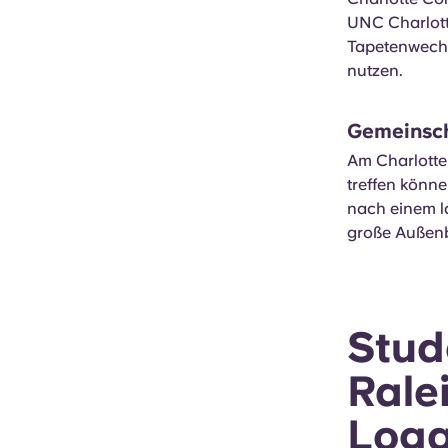
UNC Charlotte
Tapetenwechs
nutzen.
Gemeinsch
Am Charlotte 
treffen könn
nach einem l
große Außenb
Stud
Rale
Log