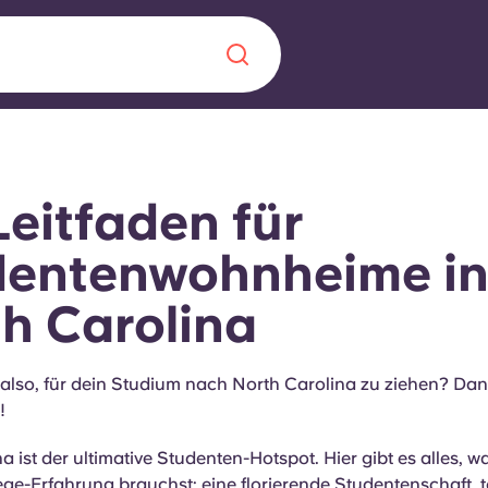
Chinese
Español
Català
Leitfaden für
dentenwohnheime i
h Carolina
Über uns
in Sachen
Häufig gestellt
also, für dein Studium nach North Carolina zu ziehen? Dann
!
B sorgt für
Blog
te für die
a ist der ultimative Studenten-Hotspot. Hier gibt es alles, wa
ege-Erfahrung brauchst: eine florierende Studentenschaft, t