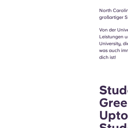
North Carolin
großartiger S
Von der Unive
Leistungen u
University, d
was auch imme
dich ist!
Stud
Gree
Upto
Stud