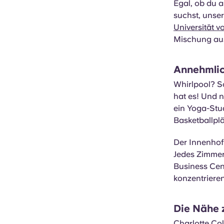
Egal, ob du a
suchst, unse
Universität v
Mischung aus
Annehmlic
Whirlpool? S
hat es! Und 
ein Yoga-Stud
Basketballplä
Der Innenhof 
Jedes Zimmer 
Business Cen
konzentriere
Die Nähe 
Charlotte Co