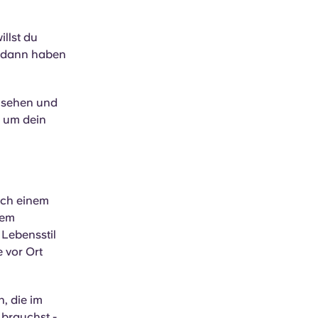
illst du
dann haben
rnsehen und
, um dein
ach einem
nem
Lebensstil
 vor Ort
, die im
 brauchst -