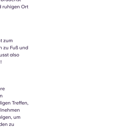
d ruhigen Ort
ht zum
en zu Fuß und
usst also
!
ere
in
igen Treffen,
eilnehmen
olgen, um
den zu