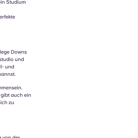
dein Studium
erfekte
ollege Downs
studio und
ll- und
kannst.
ammensein.
 gibt auch ein
ich zu
g von der