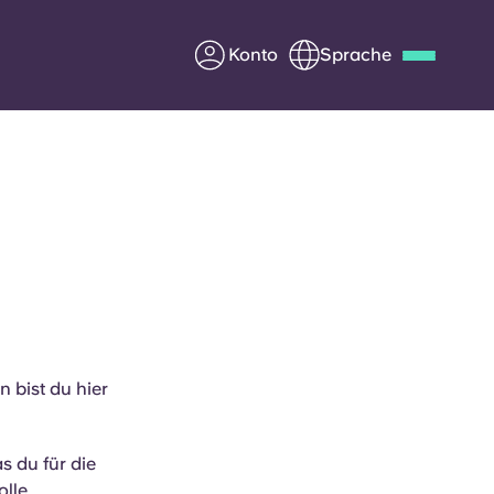
Konto
Sprache
Deutsch
Italian
French
Apply Now
n
Werde Partner von Yugo
e Fragen
Infos für Eltern
 bist du hier
Kontakt aufnehmen
s du für die
olle