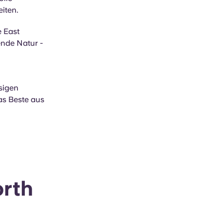
iten.
e East
ende Natur -
sigen
as Beste aus
orth