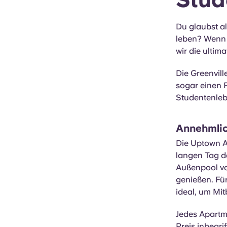
Du glaubst al
leben? Wenn
wir die ultim
Die Greenvil
sogar einen P
Studentenleb
Annehmlic
Die Uptown A
langen Tag d
Außenpool vo
genießen. Fü
ideal, um Mi
Jedes Apartme
Preis inbegri