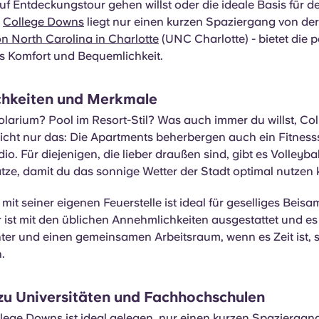
uf Entdeckungstour gehen willst oder die ideale Basis für 
r
College Downs
liegt nur einen kurzen Spaziergang von der
on North Carolina in Charlotte
(UNC Charlotte) - bietet die p
 Komfort und Bequemlichkeit.
hkeiten und Merkmale
olarium? Pool im Resort-Stil? Was auch immer du willst, C
nicht nur das: Die Apartments beherbergen auch ein Fitness
io. Für diejenigen, die lieber draußen sind, gibt es Volleyba
tze, damit du das sonnige Wetter der Stadt optimal nutzen 
mit seiner eigenen Feuerstelle ist ideal für geselliges Beis
ist mit den üblichen Annehmlichkeiten ausgestattet und es
ter und einen gemeinsamen Arbeitsraum, wenn es Zeit ist, s
n.
zu Universitäten und Fachhochschulen
llege Downs ist ideal gelegen, nur einen kurzen Spaziergan