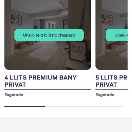
Uneix-te a la llista d'espera
Uneix-te 
4 LLITS PREMIUM BANY
5 LLITS PR
PRIVAT
PRIVAT
Esgotada
Esgotada