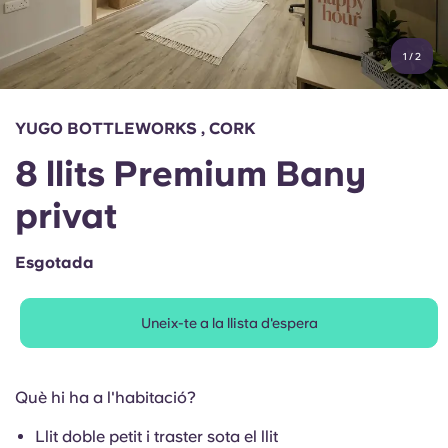
Compte
Llengua
Portuguese
1
/
2
English (GB)
Selecciona un país
Reserva ara
Selecciona una ciutat
English (US)
YUGO BOTTLEWORKS , CORK
Selecciona una residència
8 llits Premium Bany
Chinese
Inicia la sessió
privat
Español
Esgotada
Català
Uneix-te a la llista d'espera
Deutsch
Italian
Què hi ha a l'habitació?
Llit doble petit i traster sota el llit