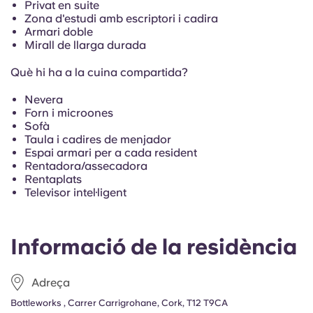
French
Privat en suite
Zona d'estudi amb escriptori i cadira
Armari doble
Portuguese
Mirall de llarga durada
Què hi ha a la cuina compartida?
Nevera
Forn i microones
Sofà
Taula i cadires de menjador
Espai armari per a cada resident
Rentadora/assecadora
Rentaplats
Televisor intel·ligent
Informació de la residència
Adreça
Bottleworks , Carrer Carrigrohane, Cork, T12 T9CA