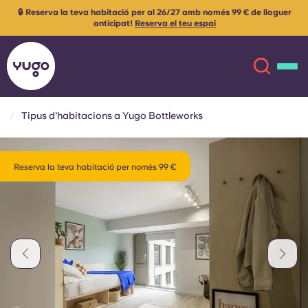
🔒 Reserva la teva habitació per al 26/27 amb només 99 € de lloguer
anticipat!
Reserva el teu espai
Tipus d'habitacions a Yugo Bottleworks
Sobre
English (GB)
Reserva la teva habitació per només 99 €
English (US)
Ubicacions
Chinese
Español
Més
Català
Deutsch
Italian
French