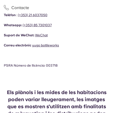
Contacte
Telèfon
:
(+353) 21 6037050
Whatsapp:
(+353)
85 7301037
Suport de WeChat:
WeChat
Correu electrònic
yugo bottleworks
PSRA Número de llicència: 003718
Els plànols i les mides de les habitacions
poden variar lleugerament, les imatges
que es mostren s'utilitzen amb finalitats