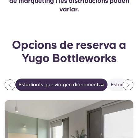
de màrqueting i les distribucions poden
variar.
Opcions de reserva a
Yugo Bottleworks
Estudiants que viatgen diàriament 🚗
Estades d'e