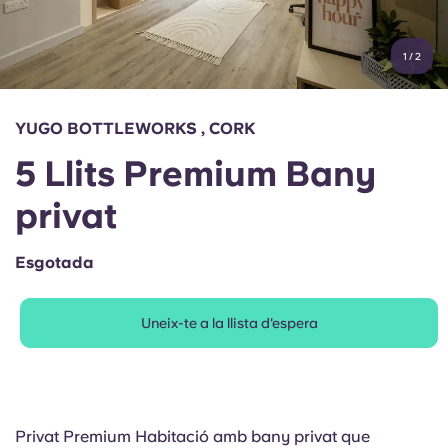
Compte
Llengua
Portuguese
1
/
2
English (GB)
Selecciona un país
Reserva ara
Selecciona una ciutat
English (US)
YUGO BOTTLEWORKS , CORK
Selecciona una residència
5 Llits Premium Bany
Chinese
Inicia la sessió
privat
Español
Esgotada
Català
Uneix-te a la llista d'espera
Deutsch
Italian
Privat Premium Habitació amb bany privat que