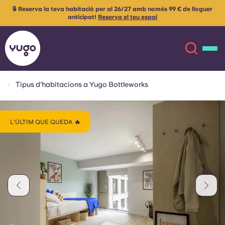
🔒 Reserva la teva habitació per al 26/27 amb només 99 € de lloguer
anticipat!
Reserva el teu espai
Tipus d'habitacions a Yugo Bottleworks
Sobre
English (GB)
L'ÚLTIM QUE QUEDA 🔥
English (US)
Ubicacions
Chinese
Español
Més
Català
Deutsch
Italian
French