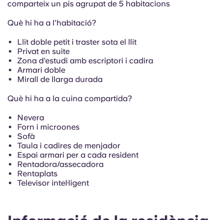
French
comparteix un pis agrupat de 5 habitacions
Què hi ha a l'habitació?
Portuguese
Llit doble petit i traster sota el llit
Privat en suite
Zona d'estudi amb escriptori i cadira
Armari doble
Mirall de llarga durada
Què hi ha a la cuina compartida?
Nevera
Forn i microones
Sofà
Taula i cadires de menjador
Espai armari per a cada resident
Rentadora/assecadora
Rentaplats
Televisor intel·ligent