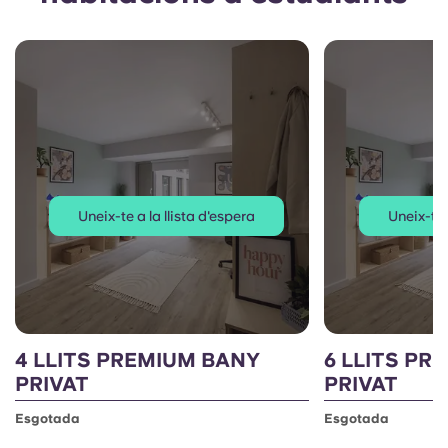
Uneix-te a la llista d'espera
Uneix-te 
4 LLITS PREMIUM BANY
6 LLITS PR
PRIVAT
PRIVAT
Esgotada
Esgotada