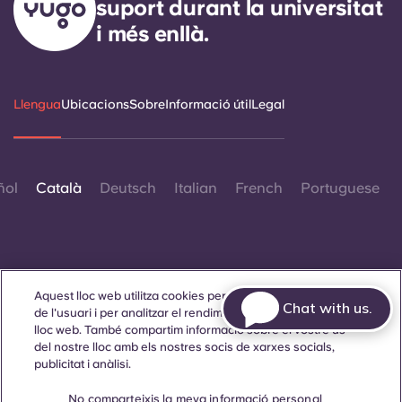
suport durant la universitat
i més enllà.
Llengua
Ubicacions
Sobre
Informació útil
Legal
ñol
Català
Deutsch
Italian
French
Portuguese
Aquest lloc web utilitza cookies per millorar l'experiència
Chat with us.
Contacta amb nosaltres
de l'usuari i per analitzar el rendiment i el trànsit al nostre
lloc web. També compartim informació sobre el vostre ús
del nostre lloc amb els nostres socis de xarxes socials,
publicitat i anàlisi.
© 2026. Tots els drets reservats.
No comparteixis la meva informació personal