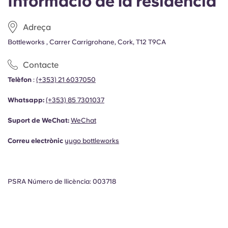
Informació de la residència
Adreça
Bottleworks , Carrer Carrigrohane, Cork, T12 T9CA
Contacte
Telèfon
:
(+353) 21 6037050
Whatsapp:
(+353)
85 7301037
Suport de WeChat:
WeChat
Correu electrònic
yugo bottleworks
PSRA Número de llicència: 003718