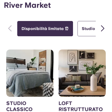
River Market
Disponibilità limitata ⏰
Studio
1 
STUDIO
LOFT
CLASSICO
RISTRUTTURATO