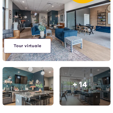
2.400 $!
English (GB)
Seleziona un paese
Prenota ora
Seleziona una città
English (US)
Seleziona una residenza
Chinese
Accedi
Español
Tour virtuale
Català
Deutsch
+ 14
Italian
French