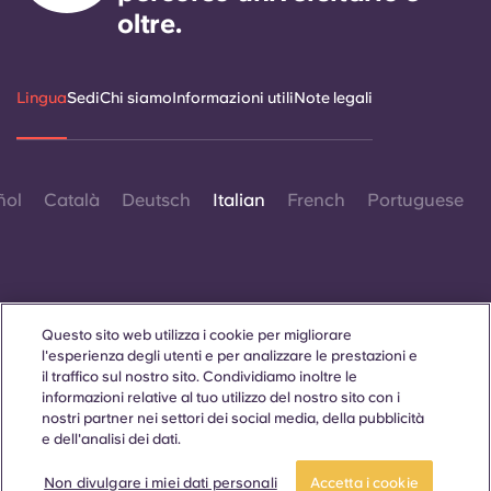
oltre.
Lingua
Sedi
Chi siamo
Informazioni utili
Note legali
ñol
Català
Deutsch
Italian
French
Portuguese
Questo sito web utilizza i cookie per migliorare
Contattaci
l'esperienza degli utenti e per analizzare le prestazioni e
il traffico sul nostro sito. Condividiamo inoltre le
informazioni relative al tuo utilizzo del nostro sito con i
nostri partner nei settori dei social media, della pubblicità
e dell'analisi dei dati.
© 2026. Tutti i diritti riservati.
Laddove in questo sito web compaiano termini che indicano
CANDIDATI ORA
Fai un tour
un genere specifico, essi sono intesi come applicabili a tutti,
Non divulgare i miei dati personali
Accetta i cookie