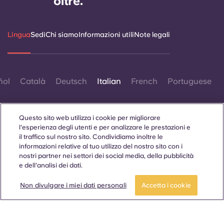
oltre.
Lingua
Sedi
Chi siamo
Informazioni utili
Note legali
ñol
Català
Deutsch
Italian
French
Portuguese
Questo sito web utilizza i cookie per migliorare
l'esperienza degli utenti e per analizzare le prestazioni e
il traffico sul nostro sito. Condividiamo inoltre le
informazioni relative al tuo utilizzo del nostro sito con i
Contattaci
nostri partner nei settori dei social media, della pubblicità
e dell'analisi dei dati.
Prenota ora
Non divulgare i miei dati personali
Accetta i cookie
© 2026. Tutti i diritti riservati.
Laddove in questo sito web compaiano termini che indicano
un genere specifico, essi sono intesi come applicabili a tutti,
indipendentemente dal genere.