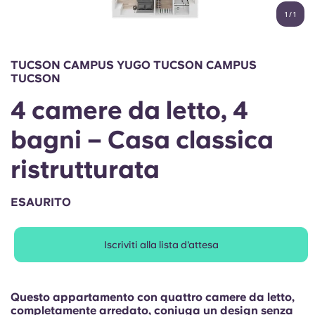
English (GB)
Seleziona un paese
1
/
1
Prenota ora
Seleziona una città
English (US)
TUCSON CAMPUS YUGO TUCSON CAMPUS
Seleziona una residenza
TUCSON
Chinese
4 camere da letto, 4
Accedi
Español
bagni – Casa classica
ristrutturata
Català
ESAURITO
Deutsch
Italian
Iscriviti alla lista d'attesa
French
Questo appartamento con quattro camere da letto,
completamente arredato, coniuga un design senza