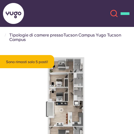
Tipologie di camere pressoTucson Campus Yugo Tucson
Campus
Chi siamo
English (GB)
Sono rimasti solo 5 posti!
English (US)
Sedi
Chinese
Español
Altro
Català
Deutsch
Italian
French
Account
Lingua
Portuguese