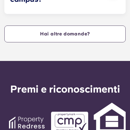
Yugo a State College mette a disposizione dei
Nittany Lions appartamenti della Penn State
situati in posizione centrale, nei pressi di West
College Avenue e a pochi passi dal cuore del
Hai altre domande?
campus. Yugo a State College offre una struttura
comoda e in posizione centrale che garantisce
agli studenti della Penn State il massimo della
praticità, consentendo loro di vivere nei nostri
appartamenti a State College, in Pennsylvania, e
di raggiungere rapidamente le aule!
Premi e riconoscimenti