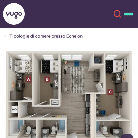
Tipologie di camere presso Echelon
Chi siamo
English (GB)
English (US)
Sedi
Chinese
Español
Altro
Català
Deutsch
Italian
French
Account
Lingua
Portuguese