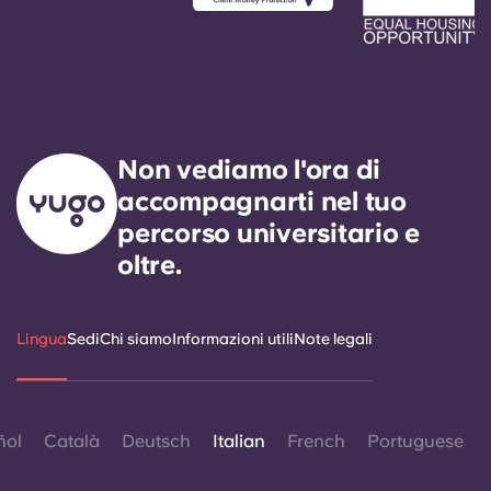
Non vediamo l'ora di
accompagnarti nel tuo
percorso universitario e
oltre.
Lingua
Sedi
Chi siamo
Informazioni utili
Note legali
ñol
Català
Deutsch
Italian
French
Portuguese