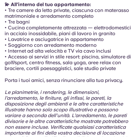
Portuguese
💫 All’interno del tuo appartamento:
• Tre camere da letto private, ciascuna con materasso
matrimoniale e arredamento completo
• Tre bagni
• Cucina completamente attrezzata — elettrodomestici
in acciaio inossidabile, piani di lavoro in granito
• Lavatrice e asciugatrice in appartamento
• Soggiorno con arredamento moderno
• Internet ad alta velocità e TV via cavo inclusi
• Accesso ai servizi in stile resort: piscina, simulatore di
golf/sport, centro fitness, sala yoga, aree relax con
braciere, cortili paesaggistici, sale studio private
Porta i tuoi amici, senza rinunciare alla tua privacy.
Le planimetrie, i rendering, le dimensioni,
l’arredamento, le finiture, gli infissi, le pareti, la
disposizione degli ambienti e le altre caratteristiche
illustrate hanno solo scopo illustrativo e possono
variare a seconda dell’unità. L’arredamento, le pareti
divisorie e le altre caratteristiche mostrate potrebbero
non essere incluse. Verificate qualsiasi caratteristica
importante ai fini della vostra decisione di locazione