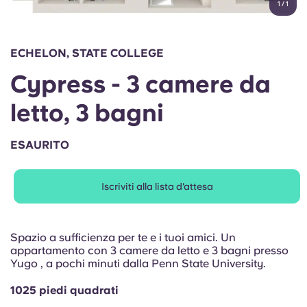
1
/
1
English (GB)
Seleziona un paese
Prenota ora
Seleziona una città
English (US)
ECHELON, STATE COLLEGE
Seleziona una residenza
Cypress - 3 camere da
Chinese
Accedi
letto, 3 bagni
Español
ESAURITO
Català
Iscriviti alla lista d'attesa
Deutsch
Italian
Spazio a sufficienza per te e i tuoi amici. Un
appartamento con 3 camere da letto e 3 bagni presso
Yugo , a pochi minuti dalla Penn State University.
French
1025 piedi quadrati