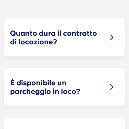
Quanto dura il contratto
di locazione?
I nostri contratti di alloggio hanno inizio prima
dell’anno accademico, a partire da agosto e
terminano a fine luglio, in linea con il calendario
accademico della Penn State.
È disponibile un
parcheggio in loco?
Sì! È disponibile un parcheggio in loco.
Potrebbero essere applicate alcune tariffe:
contattateci per ulteriori informazioni.