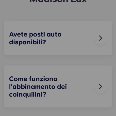
Avete posti auto
disponibili?
Abbiamo posti auto disponibili!
I posti auto
riservati ai residenti partono da
200 $ al mese
,
mentre
quelli per i non residenti
partono da
250
$ al mese
. I posti sono limitati, quindi contatta il
nostro team per prenotare il tuo posto oggi
Come funziona
stesso.
l'abbinamento dei
coinquilini?
Faremo del nostro meglio per trovarti uno o più
coinquilini che soddisfino le tue esigenze. Il