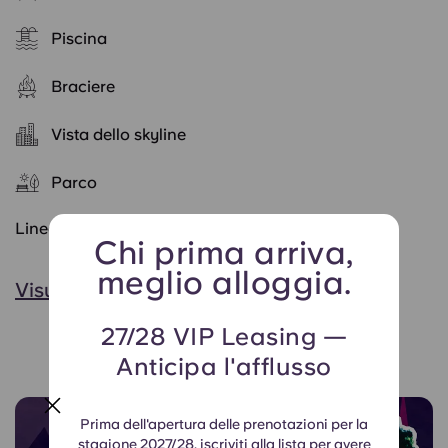
Piscina
Braciere
Vista dello skyline
Parco
Linea di assistenza attiva 24 ore su 24
Chi prima arriva,
meglio alloggia.
Visualizza tutto
27/28 VIP Leasing —
Anticipa l'afflusso
Prima dell'apertura delle prenotazioni per la
stagione 2027/28, iscriviti alla lista per avere