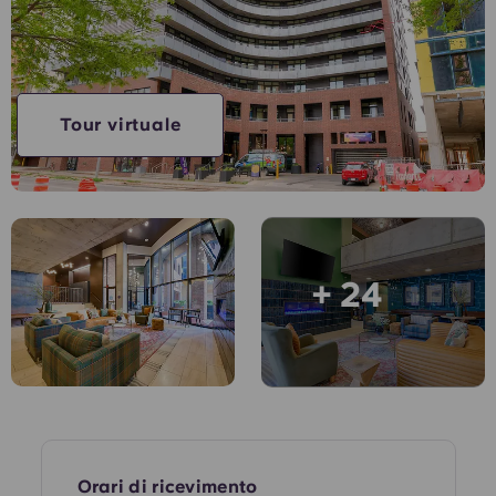
Account
Lingua
Portuguese
English (GB)
Seleziona un paese
Prenota ora
Seleziona una città
English (US)
Tour virtuale
Seleziona una residenza
Chinese
Accedi
Español
+ 24
Català
Deutsch
Italian
French
Orari di ricevimento