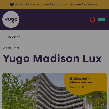
🅿️I posti auto stanno andando a ruba: non perdere l'occasione.
Madison
Chi siamo
English (GB)
MADISON
Yugo Madison Lux
English (US)
Sedi
Chinese
Español
Altro
🚨 Clicca qui —
Offerte limitate!
Català
Deutsch
Scopri di più
Italian
French