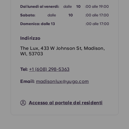
Dal lunedì al venerdì:
dalle
10
:00 alle 19:00
Portuguese
Sabato:
dalle
10
:00 alle 17:00
Domenica: dalle 13
:00 alle 17:00
Indirizzo
The Lux, 433 W Johnson St, Madison,
WI, 53703
Tel:
+1 (608) 298-5363
Email:
madisonlux@yugo.com
Accesso al portale dei residenti