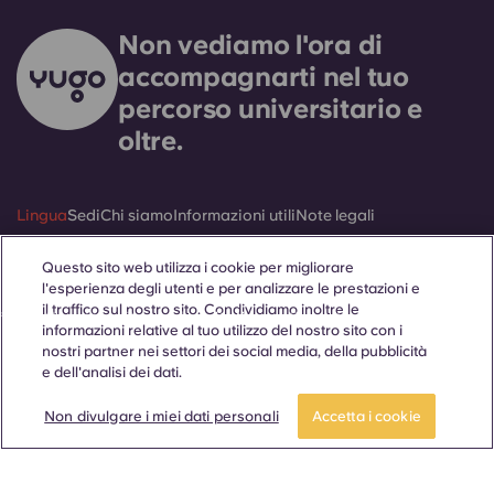
Non vediamo l'ora di
accompagnarti nel tuo
percorso universitario e
oltre.
Lingua
Sedi
Chi siamo
Informazioni utili
Note legali
Questo sito web utilizza i cookie per migliorare
l'esperienza degli utenti e per analizzare le prestazioni e
il traffico sul nostro sito. Condividiamo inoltre le
ñol
Català
Deutsch
Italian
French
Portuguese
informazioni relative al tuo utilizzo del nostro sito con i
nostri partner nei settori dei social media, della pubblicità
e dell'analisi dei dati.
CANDIDATI ORA
Fai un tour
Non divulgare i miei dati personali
Accetta i cookie
Contattaci