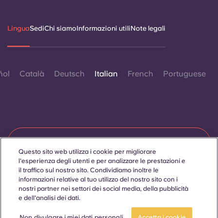
Lingua
Sedi
Chi siamo
Informazioni utili
Note legali
ñol
Català
Deutsch
Italian
French
Portuguese
Contattaci
Questo sito web utilizza i cookie per migliorare
l'esperienza degli utenti e per analizzare le prestazioni e
il traffico sul nostro sito. Condividiamo inoltre le
informazioni relative al tuo utilizzo del nostro sito con i
© 2026. Tutti i diritti riservati.
nostri partner nei settori dei social media, della pubblicità
Laddove in questo sito web compaiano termini che indicano
un genere specifico, essi sono intesi come applicabili a tutti,
e dell'analisi dei dati.
indipendentemente dal genere.
Prenota ora
Non divulgare i miei dati personali
Accetta i cookie