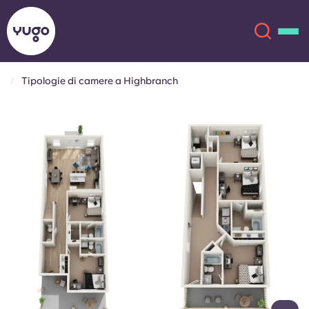
Tipologie di camere a Highbranch
Chi siamo
English (GB)
English (US)
Sedi
Chinese
Español
Altro
Català
Deutsch
Italian
French
Account
Lingua
Portuguese