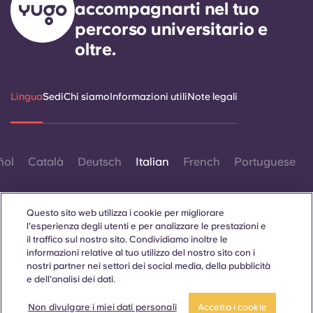
accompagnarti nel tuo
percorso universitario e
oltre.
Lingua
Sedi
Chi siamo
Informazioni utili
Note legali
ñol
Català
Deutsch
Italian
French
Portuguese
Questo sito web utilizza i cookie per migliorare
l'esperienza degli utenti e per analizzare le prestazioni e
il traffico sul nostro sito. Condividiamo inoltre le
informazioni relative al tuo utilizzo del nostro sito con i
Contattaci
nostri partner nei settori dei social media, della pubblicità
e dell'analisi dei dati.
Non divulgare i miei dati personali
Accetta i cookie