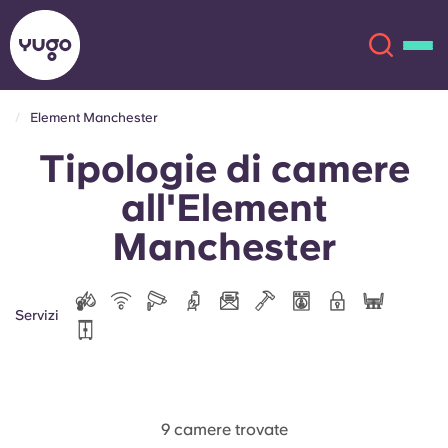
Element Manchester
Tipologie di camere
Chi siamo
English (GB)
all'Element
English (US)
Sedi
Manchester
Chinese
Español
Altro
Servizi
Català
Deutsch
Italian
French
Account
Lingua
Portuguese
9 camere trovate