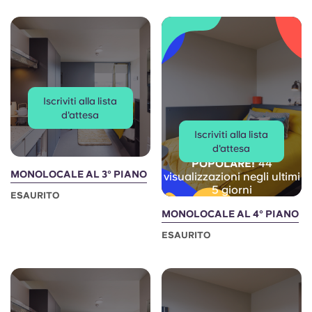
Portuguese
Iscriviti alla lista
d'attesa
Iscriviti alla lista
d'attesa
44
POPOLARE!
MONOLOCALE AL 3° PIANO
visualizzazioni negli ultimi
5 giorni
ESAURITO
MONOLOCALE AL 4° PIANO
ESAURITO