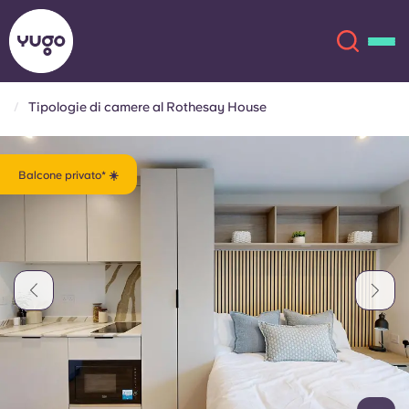
Tipologie di camere al Rothesay House
Chi siamo
English (GB)
Balcone privato* ☀️
English (US)
Sedi
Chinese
Español
Altro
Català
Deutsch
Italian
French
Account
Lingua
Portuguese