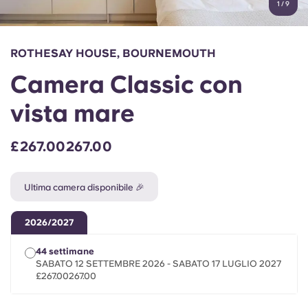
1
/
9
English (GB)
Seleziona un paese
Prenota ora
Seleziona una città
English (US)
ROTHESAY HOUSE, BOURNEMOUTH
Seleziona una residenza
Camera Classic con
Chinese
Accedi
vista mare
Español
£267.00267.00
Català
Ultima camera disponibile 🎉
Deutsch
2026/2027
Italian
44 settimane
SABATO 12 SETTEMBRE 2026 - SABATO 17 LUGLIO 2027
French
£267.00267.00