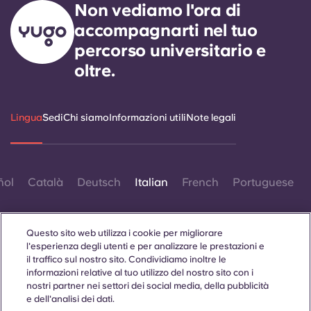
Non vediamo l'ora di
accompagnarti nel tuo
percorso universitario e
oltre.
Lingua
Sedi
Chi siamo
Informazioni utili
Note legali
ñol
Català
Deutsch
Italian
French
Portuguese
Questo sito web utilizza i cookie per migliorare
l'esperienza degli utenti e per analizzare le prestazioni e
il traffico sul nostro sito. Condividiamo inoltre le
informazioni relative al tuo utilizzo del nostro sito con i
Contattaci
nostri partner nei settori dei social media, della pubblicità
e dell'analisi dei dati.