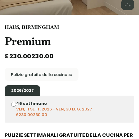
English (GB)
Seleziona un paese
1
/
4
Prenota ora
Seleziona una città
English (US)
HAUS, BIRMINGHAM
Seleziona una residenza
Premium
Chinese
Accedi
£230.00230.00
Español
Català
Pulizie gratuite della cucina 🧽
Deutsch
2026/2027
46 settimane
Italian
VEN, 11 SETT. 2026 - VEN, 30 LUG. 2027
£230.00230.00
French
PULIZIE SETTIMANALI GRATUITE DELLA CUCINA PER