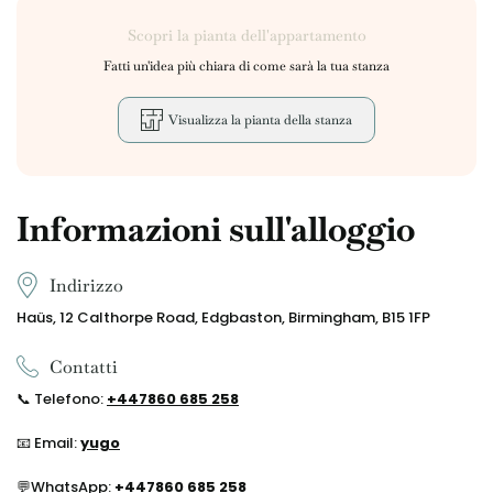
Scopri la pianta dell'appartamento
Fatti un'idea più chiara di come sarà la tua stanza
Visualizza la pianta della stanza
Informazioni sull'alloggio
Indirizzo
Haüs, 12 Calthorpe Road, Edgbaston, Birmingham, B15 1FP
Contatti
📞
Telefono:
+44
7860 685 258
📧 Email:
yugo
💬WhatsApp
:
+44
7860 685 258