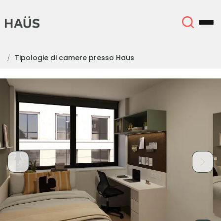
Tipologie di camere presso Haus
Chi siamo
English (GB)
English (US)
Sedi
Chinese
Español
Altro
Català
Deutsch
Italian
French
Account
Lingua
Portuguese