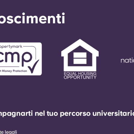
noscimenti
agnarti nel tuo percorso universitario 
e legali