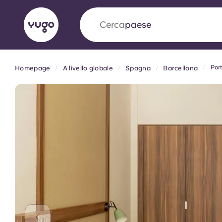
Cerca
paese
Por
Homepage
A livello globale
Spagna
Barcellona
English (GB)
English (US)
Chi siamo
Sedi
Altro
Portuguese
Yugo VCARB: Verso una nuov
settore Alloggi per Studenti
La partnership pionieristica Yugocon VCARB 
l'innovazione, l'ambizione e momenti indimentic
studenti.