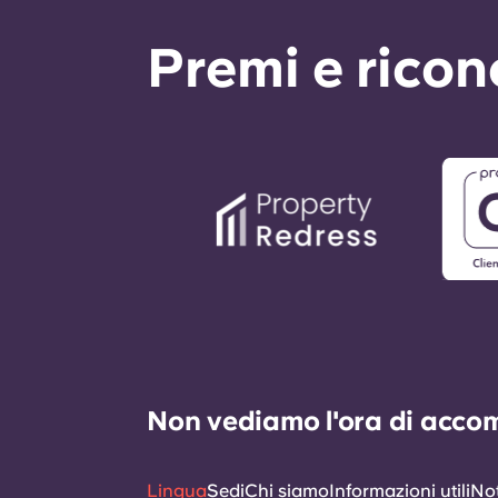
Premi e rico
Non vediamo l'ora di accomp
Lingua
Sedi
Chi siamo
Informazioni utili
Not