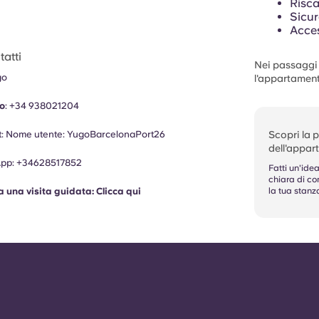
Risca
Sicur
Acces
atti
Nei passaggi s
go
l'appartament
no
:
+34
938021204
Scopri la 
: Nome utente: YugoBarcelonaPort26
dell'appa
App
:
+34628517852
Fatti un'idea
chiara di c
la tua stanz
a una visita guidata:
Clicca qui