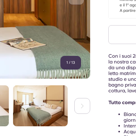
e il 1° a
A partir
Con i suoi 
la nostra ca
1
/
13
da una disp
letto matrim
studio e una
bagno priva
cottura, lav
Tutto comp
Bianc
giorn
Inter
Acqu