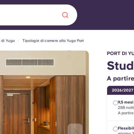
t di Yugo
Tipologie di camere allo Yugo Port
Chinese
Español
Català
PORT DI Y
Stud
A partir
Chi siamo
a era nel
2026/2027
Domande freque
9,5 mesi
288 nott
A partir
alimenta
abili per gli
Blog
Flessibi
minimo 3