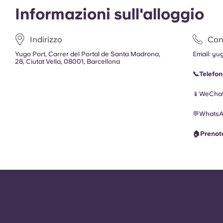
Informazioni sull'alloggio
Indirizzo
Cont
Yugo Port, Carrer del Portal de Santa Madrona,
Email:
yu
28, Ciutat Vella, 08001, Barcellona
📞Telefo
📱WeChat
💬Whats
🏠Prenot