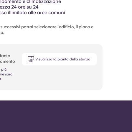
ldamento e climatizzazione
ezza 24 ore su 24
so illimitato alle aree comuni
uccessivi potrai selezionare l'edificio, il piano e
o.
pianta
Visualizza la pianta della stanza
rtamento
 più
ome sarà
a