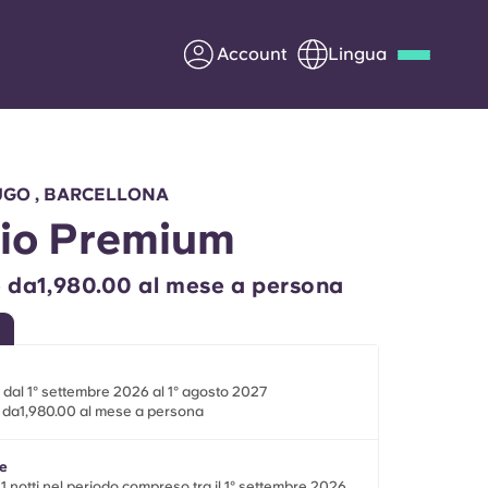
Account
Lingua
Deutsch
Italian
French
Apply Now
UGO , BARCELLONA
io Premium
e da1,980.00 al mese a persona
Diventa partner di Yugo
nti
Informazioni per i
i dal 1° settembre 2026 al 1° agosto 2027
genitori
e da1,980.00 al mese a persona
Contattaci
le
1 notti nel periodo compreso tra il 1° settembre 2026