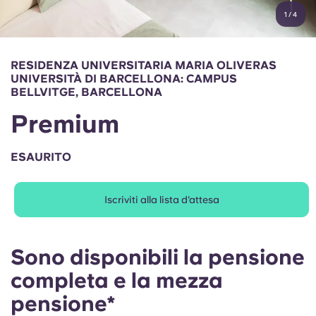
English (GB)
Seleziona un paese
1
/
4
Prenota ora
Seleziona una città
English (US)
RESIDENZA UNIVERSITARIA MARIA OLIVERAS
Seleziona una residenza
UNIVERSITÀ DI BARCELLONA: CAMPUS
Chinese
BELLVITGE, BARCELLONA
Accedi
Premium
Español
ESAURITO
Català
Iscriviti alla lista d'attesa
Deutsch
Italian
Sono disponibili la pensione
completa e la mezza
French
pensione*