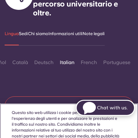
percorso universitario e
oltre.
Lingua
Sedi
Chi siamo
Informazioni utili
Note legali
ñol
Català
Deutsch
Italian
French
Portuguese
Contattaci
Chat with us.
Questo sito web utilizza i cookie per migliorare
l'esperienza degli utenti e per analizzare le prestazioni e
il traffico sul nostro sito. Condividiamo inoltre le
informazioni relative al tuo utilizzo del nostro sito con i
© 2026. Tutti i diritti riservati.
Laddove in questo sito web compaiano termini che indicano
nostri partner nei settori dei social media, della pubblicità