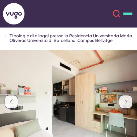
Tipologie di alloggi presso la Residencia Universitaria Maria
Oliveras Università di Barcellona: Campus Bellvitge
Chi siamo
English (GB)
English (US)
Sedi
Chinese
Español
Altro
Català
Deutsch
Italian
French
Account
Lingua
Portuguese