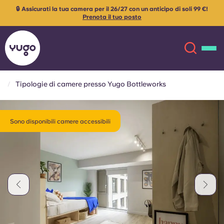
🔒 Assicurati la tua camera per il 26/27 con un anticipo di soli 99 €!
Prenota il tuo posto
Tipologie di camere presso Yugo Bottleworks
Chi siamo
English (GB)
Sono disponibili camere accessibili
English (US)
Sedi
Chinese
Español
Altro
Català
Deutsch
Italian
French