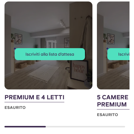
Iscriviti alla lista d'attesa
Iscriviti
PREMIUM E 4 LETTI
5 CAMERE 
PREMIUM
ESAURITO
ESAURITO