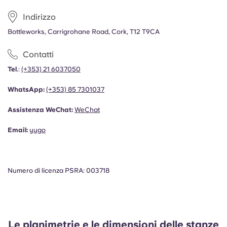
Indirizzo
Bottleworks, Carrigrohane Road, Cork, T12 T9CA
Contatti
Tel
.:
(+353) 21 6037050
WhatsApp:
(+353)
85 7301037
Assistenza WeChat:
WeChat
Email:
yugo
Numero di licenza PSRA: 003718
Le planimetrie e le dimensioni delle stanze