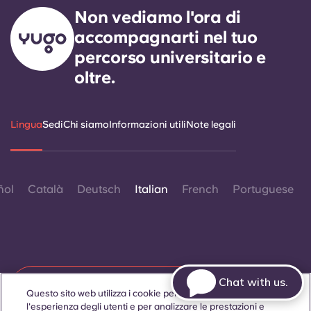
Non vediamo l'ora di
accompagnarti nel tuo
percorso universitario e
oltre.
Lingua
Sedi
Chi siamo
Informazioni utili
Note legali
ñol
Català
Deutsch
Italian
French
Portuguese
Chat with us.
Contattaci
Questo sito web utilizza i cookie per migliorare
l'esperienza degli utenti e per analizzare le prestazioni e