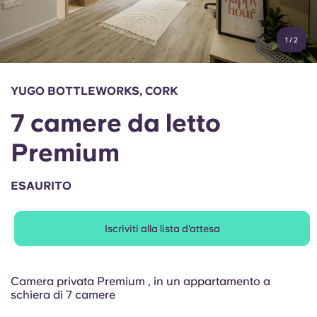
Account
Lingua
Portuguese
1
/
2
English (GB)
Seleziona un paese
Prenota ora
Seleziona una città
English (US)
YUGO BOTTLEWORKS, CORK
Seleziona una residenza
7 camere da letto
Chinese
Accedi
Premium
Español
ESAURITO
Català
Iscriviti alla lista d'attesa
Deutsch
Italian
Camera privata Premium , in un appartamento a
schiera di 7 camere