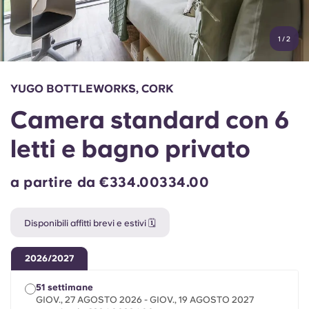
Account
Lingua
Portuguese
1
/
2
English (GB)
Seleziona un paese
Prenota ora
Seleziona una città
English (US)
YUGO BOTTLEWORKS, CORK
Seleziona una residenza
Camera standard con 6
Chinese
Accedi
letti e bagno privato
Español
a partire da €334.00334.00
Català
Disponibili affitti brevi e estivi 🗓️
Deutsch
2026/2027
Italian
51 settimane
GIOV., 27 AGOSTO 2026 - GIOV., 19 AGOSTO 2027