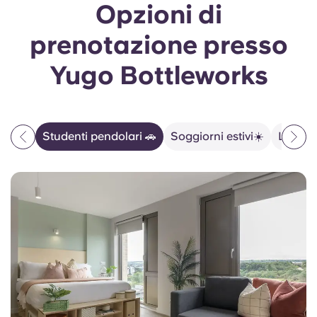
Opzioni di
prenotazione presso
Yugo Bottleworks
Studenti pendolari 🚗
Soggiorni estivi☀️
La vita