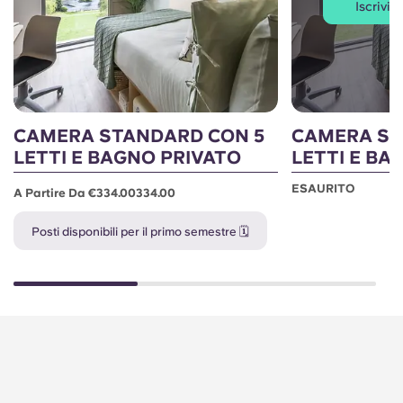
Iscriviti
CAMERA STANDARD CON 5
CAMERA ST
LETTI E BAGNO PRIVATO
LETTI E BA
ESAURITO
A Partire Da €334.00334.00
Posti disponibili per il primo semestre 🗓️