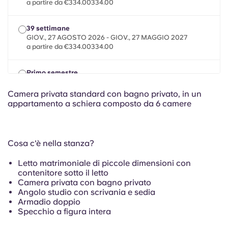
French
a partire da €334.00334.00
39 settimane
Portuguese
GIOV., 27 AGOSTO 2026 - GIOV., 27 MAGGIO 2027
a partire da €334.00334.00
Primo semestre
GIOV., 20 AGOSTO 2026 - SAB., 2 GENNAIO 2027
a partire da €334.00334.00
Camera privata standard con bagno privato, in un
appartamento a schiera composto da 6 camere
Cosa c'è nella stanza?
Letto matrimoniale di piccole dimensioni con
contenitore sotto il letto
Camera privata con bagno privato
Angolo studio con scrivania e sedia
Armadio doppio
Specchio a figura intera