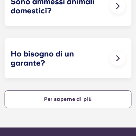
Sono ammessi animali
prima possibile.
domestici?
Amiamo gli animali, ma per il loro benessere e per
rispetto degli altri residenti che, ad esempio,
potrebbero soffrire di allergie, non è consentito
tenere animali all’interno dei nostri edifici.
Ho bisogno di un
garante?
Sì, se paghi l'alloggio a rate, ti servirà un garante
che assicuri che tu sia in grado di effettuare i
pagamenti entro i termini previsti.
Per saperne di più
Un garante si assumerà la responsabilità di
effettuare i pagamenti per tuo conto qualora tu
non fossi in grado di farlo, per qualsiasi motivo.
Se hai difficoltà a pagare una rata, ti preghiamo
di rivolgerti prima al nostro team di assistenza: il