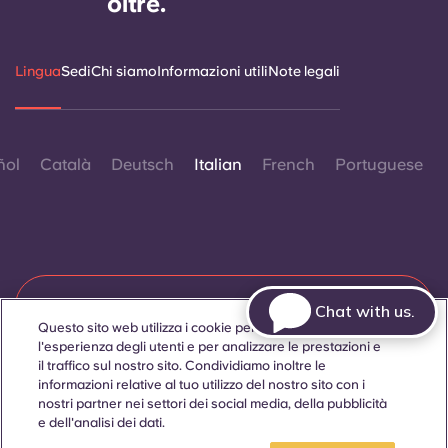
oltre.
Lingua
Sedi
Chi siamo
Informazioni utili
Note legali
ñol
Català
Deutsch
Italian
French
Portuguese
Contattaci
Chat with us.
Questo sito web utilizza i cookie per migliorare
l'esperienza degli utenti e per analizzare le prestazioni e
il traffico sul nostro sito. Condividiamo inoltre le
informazioni relative al tuo utilizzo del nostro sito con i
© 2026. Tutti i diritti riservati.
Laddove in questo sito web compaiano termini che indicano
nostri partner nei settori dei social media, della pubblicità
un genere specifico, essi sono intesi come applicabili a tutti,
e dell'analisi dei dati.
indipendentemente dal genere.
Prenota una