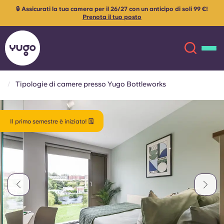
🔒 Assicurati la tua camera per il 26/27 con un anticipo di soli 99 €!
Prenota il tuo posto
Tipologie di camere presso Yugo Bottleworks
Chi siamo
English (GB)
Il primo semestre è iniziato! 🗓️
English (US)
Sedi
Chinese
Español
Altro
Català
Deutsch
Italian
French