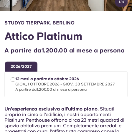
1
/
6
English (GB)
Seleziona un paese
Prenota ora
Seleziona una città
English (US)
STUDYO TIERPARK, BERLINO
Seleziona una residenza
Attico Platinum
Chinese
Accedi
A partire da1,200.00 al mese a persona
Español
2026/2027
Català
12 mesi a partire da ottobre 2026
GIOV., 1 OTTOBRE 2026 - GIOV., 30 SETTEMBRE 2027
Deutsch
A partire da1,200.00 al mese a persona
Italian
Un'esperienza esclusiva all'ultimo piano.
Situati
proprio in cima all'edificio, i nostri appartamenti
French
Platinum Penthouse offrono circa 23 metri quadrati di
spazio abitativo premium. Completamente arredati e
progettati con cura, l'affitto tutto compreso copre la