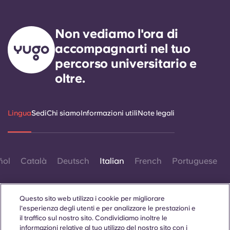
Non vediamo l'ora di
accompagnarti nel tuo
percorso universitario e
oltre.
Lingua
Sedi
Chi siamo
Informazioni utili
Note legali
ñol
Català
Deutsch
Italian
French
Portuguese
Questo sito web utilizza i cookie per migliorare
l'esperienza degli utenti e per analizzare le prestazioni e
il traffico sul nostro sito. Condividiamo inoltre le
informazioni relative al tuo utilizzo del nostro sito con i