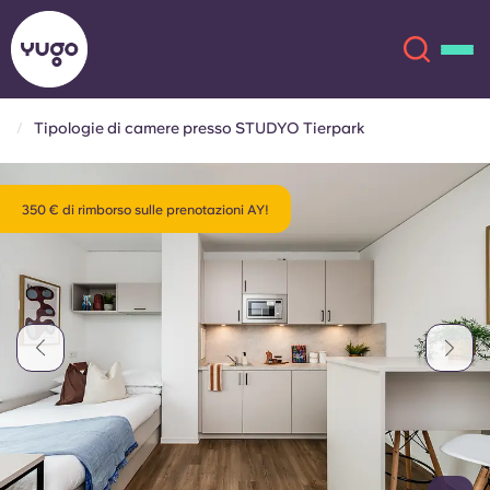
Tipologie di camere presso STUDYO Tierpark
Chi siamo
English (GB)
350 € di rimborso sulle prenotazioni AY!
English (US)
Sedi
Chinese
Español
Altro
Català
Deutsch
Italian
French
Account
Lingua
Portuguese